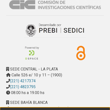
peso a todas las variables ya que los datos tienen 
unidades diferentes. Se calcularon los autovalores y 
autovectores de dicha matriz, los porcentajes de 
reconstrucción del modelo para cada componente y para 
cada variable y se volcaron en un gráfico.

La principal patología observada fue la falta de juntas de 
dilatación y el mal estado de conservación de las juntas de 
contracción. Gran parte de las losas se presentan fisuradas 
y con grietas, con hundimiento y a veces levantamiento de 
placas.

Los resultados fueron volcados en un plano de la ciudad 
indicando el estado de las calles según la categoría 
SEDE CENTRAL - LA PLATA
establecida y las zonas a reparar. Se vinculó, 
Calle 526 e/ 10 y 11 – (1900)
estadísticamente, el deterioro presentado por los 
(221) 4217374
pavimentos con la edad, la falta de juntas de dilatación y el 
(221) 4823795
estado de conservación de las juntas de contracción.
08.00 hs a 19.00 hs
SEDE BAHÍA BLANCA
Calle Ciudad de Cali 320 – (8000). Universidad