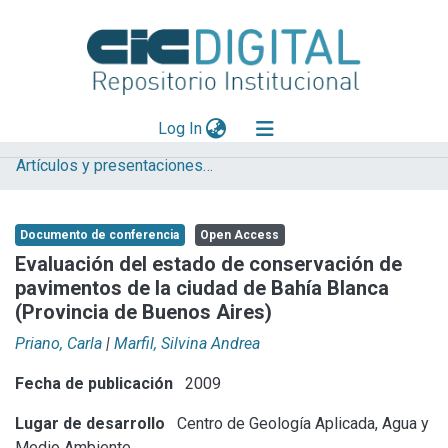
(current)
Log In
Artículos y presentaciones en Congresos
Explorar
Mas información
Documento de conferencia
Open Access
Aportar material
Evaluación del estado de conservación de
pavimentos de la ciudad de Bahía Blanca
Statistics
(Provincia de Buenos Aires)
Priano, Carla
|
Marfil, Silvina Andrea
Fecha de publicación
2009
Lugar de desarrollo
Centro de Geología Aplicada, Agua y
Medio Ambiente