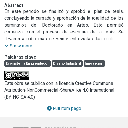
Abstract
En este período se finalizó y aprobó el plan de tesis, 
concluyendo la cursada y aprobación de la totalidad de los 
seminarios del Doctorado en Artes. Esto permitió 
comenzar con el proceso de escritura de la tesis. Se 
llevaron a cabo más de veinte entrevistas, las cuales ya 
fueron desgrabadas, y analizadas; y se definieron los ocho 
Show more
casos de estudio en base a los criterios de selección 
Palabras clave
definidos en el plan de tesis y en el plan de trabajo 
Ecosistema Emprendedor
Diseño Industrial
Innovación
estipulado para el desarrollo de la beca de investigación. 
Paralelamente, además de las publicaciones logradas en 
medios específicos, se enviaron diversos artículos a 
Esta obra se publica con la licencia Creative Commons
revistas científicas, se asistió a diversos eventos que 
Attribution-NonCommercial-ShareAlike 4.0 International
permitieron exponer el tema de investigación y 
(BY-NC-SA 4.0)
retroalimentarlo con el intercambio entre colegas. Se 
continuó con las tareas de divulgación en redes sociales, y 
Full item page
por último, se desarrolló la labor docente universitaria, 
dictando clases teóricas y prácticas y generando 
actividades que articularon a Pymes y emprendimientos 