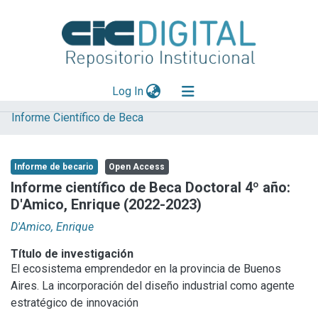
(current)
Log In
Informe Científico de Beca
Explorar
Mas información
Informe de becario
Open Access
Aportar material
Informe científico de Beca Doctoral 4º año:
D'Amico, Enrique (2022-2023)
Statistics
D'Amico, Enrique
Título de investigación
El ecosistema emprendedor en la provincia de Buenos
Aires. La incorporación del diseño industrial como agente
estratégico de innovación