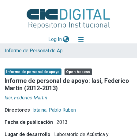
(current)
Log In
Informe de Personal de Apoyo
Explorar
Mas información
Informe de personal de apoyo
Open Access
Aportar material
Informe de personal de apoyo: Iasi, Federico
Martín (2012-2013)
Statistics
Iasi, Federico Martín
Directores
Ixtaina, Pablo Ruben
Fecha de publicación
2013
Lugar de desarrollo
Laboratorio de Acústica y