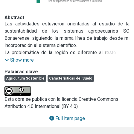
Abstract
Las actividades estuvieron orientadas al estudio de la 
sustentabilidad de los sistemas agropecuarios SO 
Bonaerense, siguiendo la misma línea de trabajo desde mi 
incorporación al sistema científico.

La problemática de la región es diferente al resto de la 
provincia, así lo reconoce la Ley del SO Bonaerense, 13647. 
Show more
Nuestros resultados demuestran que se requiere más 
Palabras clave
conocimiento para el manejo de los sistemas productivos 
Agricultura Sostenible
Características del Suelo
de la región. Algunas de las problemáticas más 
importantes son más de 12 toneladas/ha/año de pérdida 
de suelo, baja eficiencia en el uso de los fertilizantes, poca 
Esta obra se publica con la licencia Creative Commons
cobertura del suelo, bajos niveles de materia orgánica, 
Attribution 4.0 International (BY 4.0)
entre otros aspectos, son sobre las que se está trabajando.

He tratado de realizar los abordajes interdisciplinarios, 
Full item page
generar el conocimiento científico, interactuar con los 
productores agropecuarios, formando recursos humanos, 