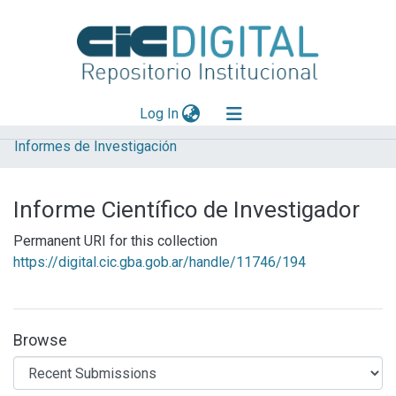
(current)
Log In
Informes de Investigación
Explorar
Mas información
Informe Científico de Investigador
Aportar material
Permanent URI for this collection
Statistics
https://digital.cic.gba.gob.ar/handle/11746/194
Browse