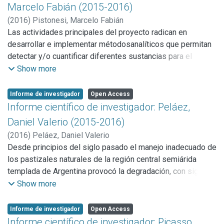
Carlo y del Ensamble Isoconfiguracional.
Marcelo Fabián (2015-2016)
biotecnológico: Se preparan y caracterizan diferentes
biomateriales, principalmente centrados en el estudio de
(
2016
)
Pistonesi, Marcelo Fabián
sistemas de liberación controlada de drogas y
Las actividades principales del proyecto radican en
fundamentalmente dirigidas a aplicaciones por vía per-oral
desarrollar e implementar métodosanalíticos que permitan
y oftálmica.
detectar y/o cuantificar diferentes sustancias para el
análisis enmuestras medioambientales, biocombustibles y
Show more
alimentos de la región de Bahía Blancay su zona de
influencia.
Informe de investigador
Open Access
Objetivos:
Informe científico de investigador: Peláez,
Medio ambiente: A partir del mes septiembre de 2015, el
Daniel Valerio (2015-2016)
grupo de investigación dequímica ambiental de la UNS
(
2016
)
Peláez, Daniel Valerio
participa en un Acuerdo Marco Interdisciplinario con
Desde principios del siglo pasado el manejo inadecuado de
laComisión de Investigaciones Científicas de la Provincia
los pastizales naturales de la región central semiárida
de Buenos Aires (CIC), CORFOy INTA (Hilario Ascasubi)
templada de Argentina provocó la degradación, con signos
relacionado a la caracterización y control de
incipientes de desertización en muchos casos, de los
Show more
ambientesacuáticos de la zona del valle inferior del río
mismos. El mejoramiento de pastizales naturales
Colorado.
comprende la aplicación de tratamientos especiales,
Informe de investigador
Open Access
Biocombustibles: Se evalúan los parámetros de calidad de
estructuras y desarrollos destinados a brindar a las
Informe científico de investigador: Picasso,