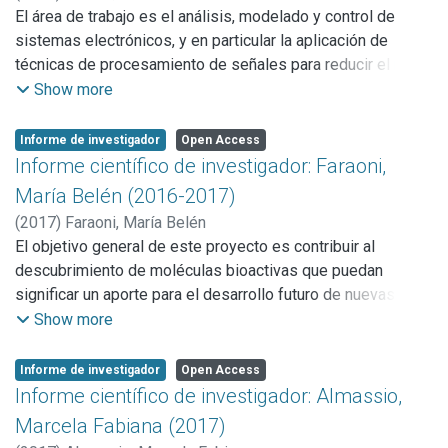
temperaturas; utilizando técnicas tales como, Microscopía
El área de trabajo es el análisis, modelado y control de
óptica, de barrido, ESBD, microdureza Vickers, difracción de
sistemas electrónicos, y en particular la aplicación de
rayos X, dilatometría diferencial y calorimetría de barrido.
técnicas de procesamiento de señales para reducir el ruido
y/o eliminar la distorsión en esta clase de sistemas. Estas
Show more
líneas de trabajo se aplican en la síntesis de señales
analógicas utilizando señales binarias, en el desarrollo de
Informe de investigador
Open Access
técnicas de modulación de ancho de pulso sin distorsión en
Informe científico de investigador: Faraoni,
banda base para amplificadores de potencia para audio y
María Belén (2016-2017)
comunicaciones, y en la lectura de CCDs científicos para la
(
2017
)
Faraoni, María Belén
detección de neutrinos generados por reactores nucleares,
El objetivo general de este proyecto es contribuir al
como parte de una colaboración con el Fermi National
descubrimiento de moléculas bioactivas que puedan
Laboratory (Chicago, EE.UU.).
significar un aporte para el desarrollo futuro de nuevas
drogas con diversas aplicaciones (Enfermedad de
Show more
Alzheimer, antiinflamatorias, antihelmínticas, etc),
aprovechando la quimiodiversidad aportada por especies
Informe de investigador
Open Access
vegetales de la provincia de Buenos Aires.
Informe científico de investigador: Almassio,
Mediante metodologías sintéticas eficaces se busca,
Marcela Fabiana (2017)
además, generar nuevas entidades moleculares que serán