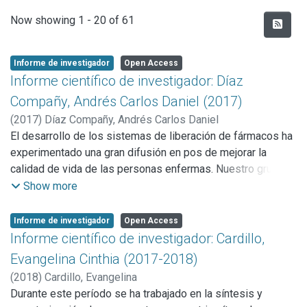
Recent Submissions
Now showing
1 - 20 of 61
Informe de investigador
Open Access
Informe científico de investigador: Díaz
Compañy, Andrés Carlos Daniel (2017)
(
2017
)
Díaz Compañy, Andrés Carlos Daniel
El desarrollo de los sistemas de liberación de fármacos ha
experimentado una gran difusión en pos de mejorar la
calidad de vida de las personas enfermas. Nuestro grupo
de trabajo realiza estudios teórico-computacionales y de
Show more
esta forma se efectúa un apoyo al investigador
experimentalista en la predicción y comprensión de las
Informe de investigador
Open Access
etapas iniciales e intermedias del diseño de fármacos de
Informe científico de investigador: Cardillo,
liberación controlada y a su vez acorta el tiempo y
Evangelina Cinthia (2017-2018)
disminuye los costos que acarrea el trabajo experimental
(
2018
)
Cardillo, Evangelina
en esta área.
Durante este período se ha trabajado en la síntesis y
Basicamente desarrollamos modelos computacionales y