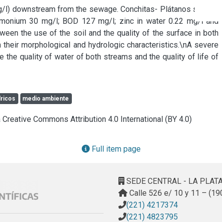
/l) downstream from the sewage. Conchitas- Plátanos stream: 
monium 30 mg/l; BOD 127 mg/l; zinc in water 0.22 mg/l and 
en the use of the soil and the quality of the surface in both 
 their morphological and hydrologic characteristics.\nA severe 
 the quality of water of both streams and the quality of life of 
ricos
medio ambiente
a Creative Commons Attribution 4.0 International (BY 4.0)
Full item page
SEDE CENTRAL - LA PLAT
Calle 526 e/ 10 y 11 – (19
(221) 4217374
(221) 4823795