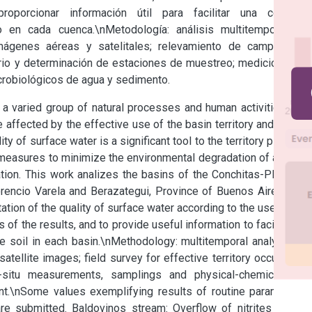
orcionar información útil para facilitar una correcta 
o en cada cuenca.\nMetodología: análisis multitemporal de 
imágenes aéreas y satelitales; relevamiento de campo para 
torio y determinación de estaciones de muestreo; mediciones in 
icrobiológicos de agua y sedimento.
 a varied group of natural processes and human activities that 
e affected by the effective use of the basin territory and by the 
y of surface water is a significant tool to the territory planning 
l measures to minimize the environmental degradation of a basin 
ation. This work analizes the basins of the Conchitas-Plátanos 
orencio Varela and Berazategui, Province of Buenos Aires. The 
ation of the quality of surface water according to the use of the 
of the results, and to provide useful information to facilitate a 
 soil in each basin.\nMethodology: multitemporal analysis of 
atellite images; field survey for effective territory occupation 
-situ measurements, samplings and physical-chemical and 
t.\nSome values exemplifying results of routine parameters, 
e submitted. Baldovinos stream: Overflow of nitrites (0.386 