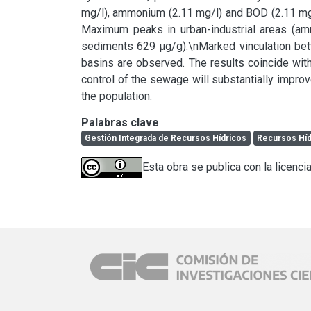
mg/l), ammonium (2.11 mg/l) and BOD (2.11 mg
Maximum peaks in urban-industrial areas (am
sediments 629 μg/g).\nMarked vinculation betwe
basins are observed. The results coincide with
control of the sewage will substantially improve
the population.
Palabras clave
Gestión Integrada de Recursos Hídricos
Recursos Híd
Esta obra se publica con la licenci