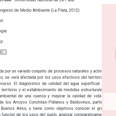
ongreso de Medio Ambiente (La Plata, 2012)
ol
ogía
p.
8
da por un variado conjunto de procesos naturales y actividades 
o, se verá afectada por los usos efectivos del territorio en la 
urso. El diagnóstico de calidad del agua superficial es una 
l territorio y el establecimiento de medidas estructurales y no 
ambiental de una cuenca y mejorar la calidad de vida de su 
de los Arroyos Conchitas-Plátanos y Baldovinos, partidos de 
e Buenos Aires, y tiene como objetivos conocer el grado de 
n función de los usos del suelo, analizar comparativamente las 