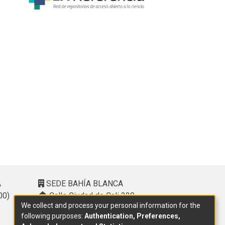
A
SEDE BAHÍA BLANCA
00)
Calle Ciudad de Cali 320 –
We collect and process your personal information for the
(8000). Universidad Provincial del
following purposes:
Authentication, Preferences,
Sudoeste (UPSO)