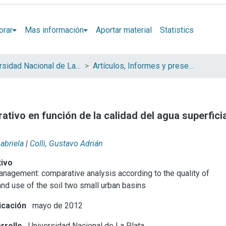
orar
Mas información
Aportar material
Statistics
Universidad Nacional de La Plata (UNLP)
Artículos, Informes y presentaciones en Congresos (UNLP)
ativo en función de la calidad del agua superfici
abriela
|
Colli, Gustavo Adrián
tivo
anagement: comparative analysis according to the quality of
nd use of the soil two small urban basins
icación
mayo de 2012
rrollo
Universidad Nacional de La Plata