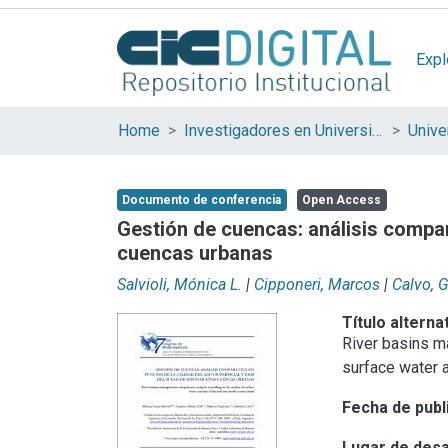
Expl
Home
Investigadores en Universidades Nacionales de la provincia de Buenos Aires
Documento de conferencia
Open Access
Gestión de cuencas: análisis compar
cuencas urbanas
Salvioli, Mónica L.
|
Cipponeri, Marcos
|
Calvo, G
Título alterna
River basins m
surface water a
Fecha de publ
Lugar de desa