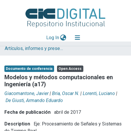
(current)
Log In
Artículos, informes y presentaciones en Congresos
Explorar
Mas información
Documento de conferencia
Open Access
Aportar material
Modelos y métodos computacionales en
Ingeniería (a17)
Statistics
Giacomantone, Javier
|
Bria, Oscar N.
|
Lorenti, Luciano
|
De Giusti, Armando Eduardo
Fecha de publicación
abril de 2017
Description
Eje: Procesamiento de Señales y Sistemas
de Tiempo Real.