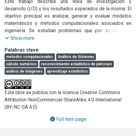
Este trabajo describe una línea de investigación y 
desarrollo (I/D) y los resultados esperados de la misma. El 
objetivo principal es analizar, generar y evaluar modelos 
matemáticos y métodos computacionales asociados en 
ingeniería. Se estudian problemas que por su nivel de 
complejidad requieren soluciones específicas. Los 
Show more
modelos abordados son dependientes del tipo de sistema 
Palabras clave
estudiado, del fenómeno analizado y del área particular de 
métodos computacionales
Análisis de Sistemas
ingeniería que originó el requerimiento. Determinar el tipo 
cálculo numérico
reconocimiento estadístico de patrones
de sistema, el método para evaluar su rendimiento y las 
análisis de imágenes
aprendizaje estadístico
soluciones numéricas óptimas o subóptimas forma parte 
de los objetivos en esta línea de I/D.
Esta obra se publica con la licencia Creative Commons
Attribution-NonCommercial-ShareAlike 4.0 International
(BY-NC-SA 4.0)
Full item page