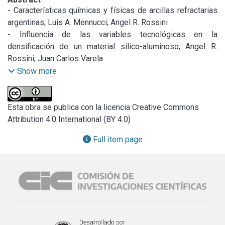
- Características químicas y físicas de arcillas refractarias 
argentinas; Luis A. Mennucci; Angel R. Rossini

- Influencia de las variables tecnológicas en la 
densificación de un material silico-aluminoso; Angel R. 
Rossini; Juan Carlos Varela

- Aspectos relativos a la durabilidad de hormigones de 
Show more
cemento portland; Marcelo Wainsztein; Luis P. Traversa

- Permeabilidad y distribución de tamaño de poro en 
materiales refractarios; Juan Carlos Varela; Angel R. 
Esta obra se publica con la licencia Creative Commons
Rossini; Ricardo G. Guerrero

Attribution 4.0 International (BY 4.0)
- Resúmenes de los trabajos
Full item page