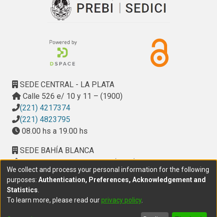
SEDE CENTRAL - LA PLATA
Calle 526 e/ 10 y 11 – (1900)
(221) 4217374
(221) 4823795
08.00 hs a 19.00 hs
SEDE BAHÍA BLANCA
Calle Ciudad de Cali 320 – (8000). Universidad
We collect and process your personal information for the following
Provincial del Sudoeste (UPSO)
purposes:
Authentication, Preferences, Acknowledgement and
(291) 459 2550
, interno 147
Statistics
.
10.00 h a 14.00 h
To learn more, please read our
privacy policy
.
delegacion.bahia@cic.gba.gob.ar