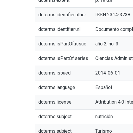
dcterms.extent
p. 19-29
dcterms.identifier.other
ISSN 2314-3738
dcterms.identifier.url
Documento compl
dcterms.isPartOf.issue
año 2, no. 3
dcterms.isPartOf.series
Ciencias Administ
dcterms.issued
2014-06-01
dcterms.language
Español
dcterms.license
Attribution 4.0 Int
dcterms.subject
nutrición
dcterms.subject
Turismo