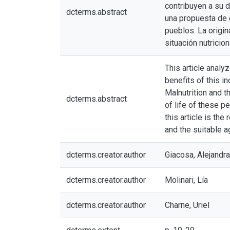
contribuyen a su 
dcterms.abstract
una propuesta de 
pueblos. La origin
situación nutricion
This article analy
benefits of this i
Malnutrition and 
dcterms.abstract
of life of these p
this article is the
and the suitable a
dcterms.creator.author
Giacosa, Alejandra
dcterms.creator.author
Molinari, Lía
dcterms.creator.author
Charne, Uriel