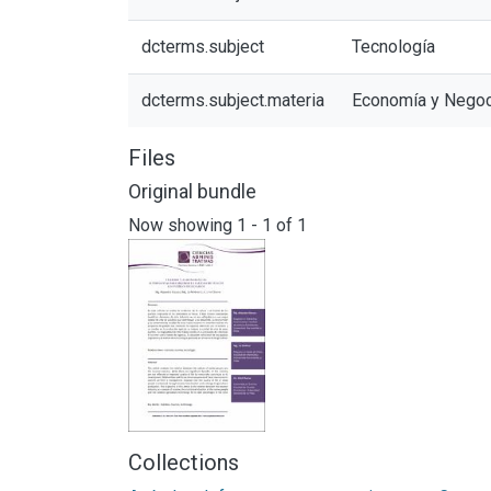
dcterms.subject
Tecnología
dcterms.subject.materia
Economía y Nego
Files
Original bundle
Now showing
1 - 1 of 1
Collections