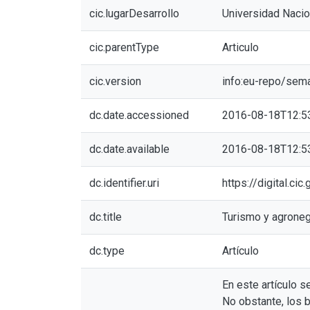
cic.lugarDesarrollo
Universidad Nacio
cic.parentType
Articulo
cic.version
info:eu-repo/sem
dc.date.accessioned
2016-08-18T12:5
dc.date.available
2016-08-18T12:5
dc.identifier.uri
https://digital.c
dc.title
Turismo y agronego
dc.type
Artículo
En este artículo se
No obstante, los b