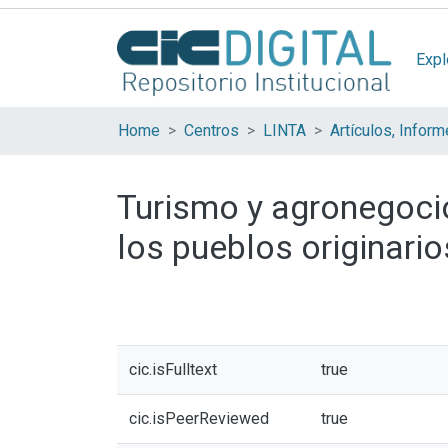
Expl
Home
Centros
LINTA
Turismo y agronegocio
los pueblos originario
cic.isFulltext
true
cic.isPeerReviewed
true