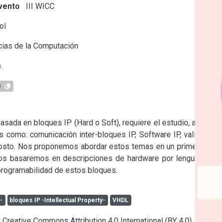
vento
III WICC
ol
ias de la Computación
.
0
da en bloques IP (Hard o Soft), requiere el estudio, análisis 
 como: comunicación inter-bloques IP, Software IP, validación 
costo. Nos proponemos abordar estos temas en un primer paso 
os basaremos en descripciones de hardware por lenguaje (en 
 programabilidad de estos bloques.
-
bloques IP -Intellectual Property-
VHDL
a Creative Commons Attribution 4.0 International (BY 4.0)