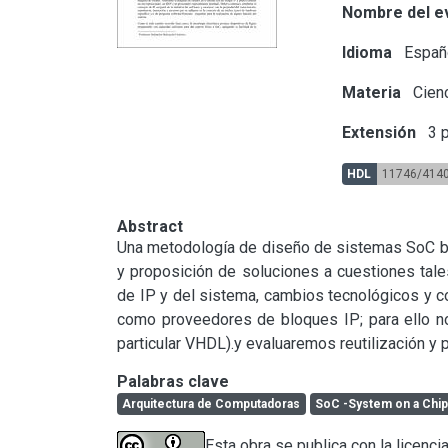
Nombre del e
Idioma
Españ
Materia
Cienc
Extensión
3 p
HDL
11746/414
Abstract
Una metodología de diseño de sistemas SoC basa
y proposición de soluciones a cuestiones tales
de IP y del sistema, cambios tecnológicos y 
como proveedores de bloques IP; para ello n
particular VHDL).y evaluaremos reutilización y
Palabras clave
Arquitectura de Computadoras
SoC -System on a Chip
Esta obra se publica con la licenci