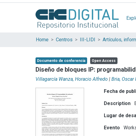
Expl
Home
Centros
III-LIDI
Documento de conferencia
Open Access
Diseño de bloques IP: programabilida
Villagarcía Wanza, Horacio Alfredo
|
Bria, Oscar 
Fecha de publ
Description
E
Lugar de desa
Evento
Works