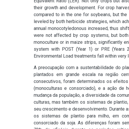
Equivalent Ratio (LER). Not only crops but als
their growth and development. For crop harve
compared to in the one for soybeans, but the 
leveled by both herbicide strategies, which achi
annual monocotyledonous increased, thus shift
were not affected by crop systems, but both h
monoculture or in maize strips, significantly en
system with POST (Year 1) or PRE (Years 2 
Environmental Load treatments fall within very l
A preocupação com a sustentabilidade do plan
plantados em grande escala na região centr
consecutivos, foram determinados os efeitos 
(monoculturas e consorciado), e a ação de h
mudança da população, a diversidade da comuni
culturas, mas também os sistemas de plantio, 
seu crescimento e desenvolvimento. Durante a
os sistemas de plantio para milho, em com
consorciado da soja. As diferenças foram sem