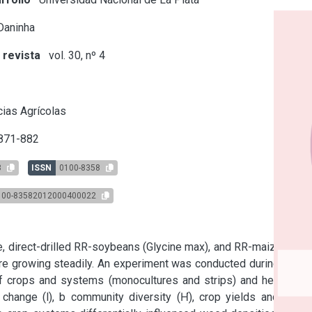
Daninha
 revista
vol. 30, nº 4
s
ias Agrícolas
 871-882
8
ISSN
0100-8358
100-83582012000400022
e, direct-drilled RR-soybeans (Glycine max), and RR-maize (Zea 
re growing steadily. An experiment was conducted during three 
f crops and systems (monocultures and strips) and herbicide 
change (l), b community diversity (H́), crop yields and Land 