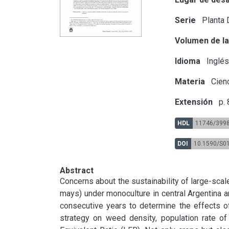
Serie
Planta 
Volumen de la
Idioma
Inglé
Materia
Cienc
Extensión
p.
HDL
11746/399
DOI
10.1590/S0
Abstract
Concerns about the sustainability of large-scal
mays) under monoculture in central Argentina a
consecutive years to determine the effects o
strategy on weed density, population rate of 