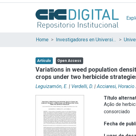
Expl
Home
Investigadores en Universidades Nacionales de la provincia de Buenos Aires
Artículo
Open Access
Variations in weed population densi
crops under two herbicide strategie
Leguizamón, E.
|
Verdelli, D.
|
Acciaresi, Horacio
Título alterna
Ação de herbic
consorciado
Fecha de publ
Lugar de desa