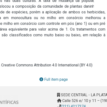
os nas duas culturas. A taxa de mudança da população de 
slocou a composição da comunidade de plantas daninhas. Os 
ade de espécies, porém a aplicação de ambos os herbicidas, 
ja em monocultura ou no milho em consórcio melhorou a 
de milho em consórcio com controle em pós (ano 1) ou em pré 
rea equivalente para valor acima de 1. Os tratamentos com 
 são classificados como muito baixo ou baixo, em relação à 
a Creative Commons Attribution 4.0 International (BY 4.0)
Full item page
SEDE CENTRAL - LA PLAT
Calle 526 e/ 10 y 11 – (19
(221) 4217374