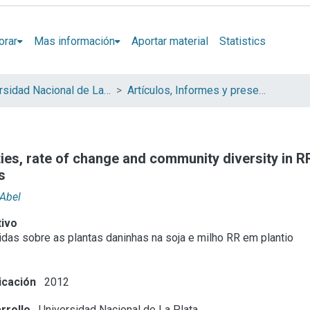
orar
Mas información
Aportar material
Statistics
Universidad Nacional de La Plata (UNLP)
Artículos, Informes y presentaciones en Congresos (UNLP)
ties, rate of change and community diversity in
s
 Abel
tivo
idas sobre as plantas daninhas na soja e milho RR em plantio
icación
2012
rrollo
Universidad Nacional de La Plata