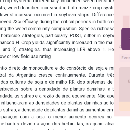
o crop systems differentially influenced weed densities along 
sts, weed densities increased in both maize crop systems as 
lowest increase occurred in soybean strips. Differences were 
eved 73% efficacy during the critical periods in both crops. l of 
ing the weed community composition. Species richness and H́ 
erbicide strategies, particularly POST, either in soybeans in 
hanced H́. Crop yields significantly increased in the maizestrip 
and 3) strategies, thus increasing LER above 1. Herbicide 
ow or low field use rating.
tio direto da monocultura e do consórcio de soja e milho RR 
al da Argentina cresce continuamente. Durante três anos 
das culturas de soja e de milho RR, dos sistemas de plantio 
erbicidas sobre a densidade de plantas daninhas, a taxa de 
dade, as safras e a razão de área equivalente. Não apenas as 
influenciaram as densidades de plantas daninhas ao longo de 
s safras, a densidade de plantas daninhas aumentou em ambos 
paração com a soja; o menor aumento ocorreu no plantio 
elhantes devido à ação dos herbicidas, os quais alcançaram 