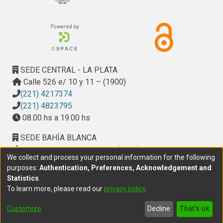
SEDE CENTRAL - LA PLATA
Calle 526 e/ 10 y 11 – (1900)
(221) 4217374
(221) 4823795
08.00 hs a 19.00 hs
SEDE BAHÍA BLANCA
Calle Ciudad de Cali 320 – (8000). Universidad
We collect and process your personal information for the following
Provincial del Sudoeste (UPSO)
purposes:
Authentication, Preferences, Acknowledgement and
(291) 459 2550
, interno 147
Statistics
.
10.00 h a 14.00 h
To learn more, please read our
privacy policy
.
delegacion.bahia@cic.gba.gob.ar
Customize
Decline
That's ok