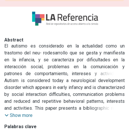
Abstract
El autismo es considerado en la actualidad como un 
trastorno del neu- rodesarrollo que se gesta y manifiesta 
en la infancia, y se caracteriza por dificultades en la 
interacción social, problemas en la comunicación y 
patrones de comportamiento, intereses y actividades, 
restringidos y repetitivos. Se despliega aquí una revisión 
Autism is considered today a neurological development 
bibliográfica sobre los dis- tintos tratamientos que en la 
disorder which appears in early infancy and is characterized 
actualidad atienden las dificultades en la comunicación de 
by social interaction difficulties, communication problems 
los niños con este padecimiento, basándonos en dos ejes 
and reduced and repetitive behavioral patterns, interests 
conceptuales: las modalidades de abordaje y los marcos 
and activities. This paper presents a bibliographic review 
teó- ricos subyacentes. Por un lado, se delimitan dos 
about the different treatments that currently deal with 
Show more
modalidades diferen- tes de abordaje de acuerdo a la 
communication difficulties in children with this disorder, on 
Palabras clave
finalidad que persiguen las prácticas: las modalidades 
a two-axis conceptual basis: approaching modalities and 