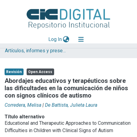
(current)
Log In
Artículos, informes y presentaciones en Congresos
Explorar
Mas información
Revisión
Open Access
Aportar material
Abordajes educativos y terapéuticos sobre
las dificultades en la comunicación de niños
Statistics
con signos clínicos de autismo
Corredera, Melisa
|
De Battista, Julieta Laura
Título alternativo
Educational and Therapeutic Approaches to Communication
Difficulties in Children with Clinical Signs of Autism