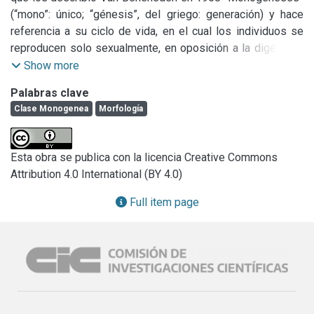
(“mono”: único; “génesis”, del griego: generación) y hace 
referencia a su ciclo de vida, en el cual los individuos se 
reproducen solo sexualmente, en oposición a la digénesis 
o generaciones alternantes de reproducción sexual y 
Show more
asexual.

Palabras clave
La mayoría son ectoparásitos de la piel (escamas o aletas), 
Clase Monogenea
Morfología
cavidad branquial, branquias, línea lateral y narinas de 
peces marinos y de aguas continentales. Muy pocas 
especies han invadido la cloaca y vejiga de los anfibios y 
Esta obra se publica con la licencia Creative Commons
reptiles, y una especie ha sido encontrada en el ojo de 
Attribution 4.0 International (BY 4.0)
hipopótamos. Existen unas pocas especies que parasitan 
crustáceos y cefalópodos. También se han encontrado 
Full item page
algunas especies adaptadas a la vida endoparásita, como 
es el caso de las especies pertenecientes a los géneros 
Dictyocotyle que se encuentran en celoma de peces, 
Philureter en uréteres y vejiga de peces, y Polystoma en la 
vejiga de anfibios.

Se alimentan de mucus, células epiteliales y sangre.
