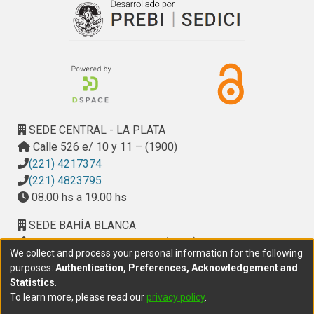
Generalmente su tamaño varía entre 0,3 mm a 20 mm y a 
diferencia de otros platelmintos poseen un órgano de 
fijación posterior armado con ganchos y ventosas 
denominado haptor u opistohaptor, que tiene una gran 
adaptación a la fijación en su sitio específico en el 
hospedador. El ciclo de vida de los monogeneos es directo 
(con un solo hospedador). Se distinguen tres fases 
esenciales, huevo, un estadio larval llamado oncomiracidio 
SEDE CENTRAL - LA PLATA
de existencia libre y el adulto.
Calle 526 e/ 10 y 11 – (1900)
(221) 4217374
(221) 4823795
08.00 hs a 19.00 hs
SEDE BAHÍA BLANCA
Calle Ciudad de Cali 320 – (8000). Universidad
We collect and process your personal information for the following
Provincial del Sudoeste (UPSO)
purposes:
Authentication, Preferences, Acknowledgement and
(291) 459 2550
, interno 147
Statistics
.
10.00 h a 14.00 h
To learn more, please read our
privacy policy
.
delegacion.bahia@cic.gba.gob.ar