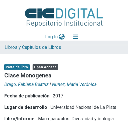
(current)
Log In
Libros y Capítulos de Libros
Explorar
Mas información
Parte de libro
Open Access
Aportar material
Clase Monogenea
Statistics
Drago, Fabiana Beatriz
|
Nuñez, María Verónica
Fecha de publicación
2017
Lugar de desarrollo
Universidad Nacional de La Plata
Libro/Informe
Macroparásitos. Diversidad y biología