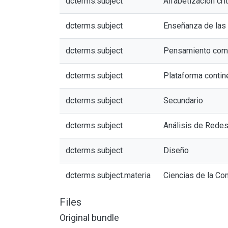
dcterms.subject
Alfabetización críti
dcterms.subject
Enseñanza de las
dcterms.subject
Pensamiento comp
dcterms.subject
Plataforma contin
dcterms.subject
Secundario
dcterms.subject
Análisis de Redes
dcterms.subject
Diseño
dcterms.subject.materia
Ciencias de la Co
Files
Original bundle