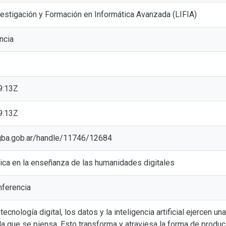
vestigación y Formación en Informática Avanzada (LIFIA)
ncia
9:13Z
9:13Z
ic.gba.gob.ar/handle/11746/12684
ítica en la enseñanza de las humanidades digitales
ferencia
 tecnología digital, los datos y la inteligencia artificial ejercen u
 la que se piensa. Esto transforma y atraviesa la forma de produ