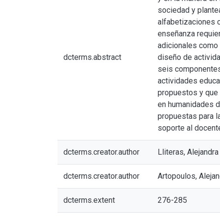
sociedad y plante
alfabetizaciones c
enseñanza requier
adicionales como l
dcterms.abstract
diseño de activid
seis componentes 
actividades educa
propuestos y que 
en humanidades dig
propuestas para la
soporte al docent
dcterms.creator.author
Lliteras, Alejandra
dcterms.creator.author
Artopoulos, Aleja
dcterms.extent
276-285