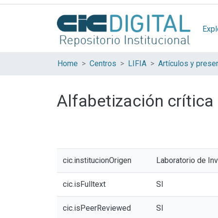
Expl
Home
Centros
LIFIA
Alfabetización crític
cic.institucionOrigen
Laboratorio de In
cic.isFulltext
SI
cic.isPeerReviewed
SI