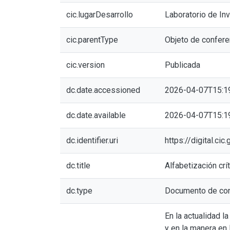
cic.lugarDesarrollo
Laboratorio de In
cic.parentType
Objeto de confere
cic.version
Publicada
dc.date.accessioned
2026-04-07T15:1
dc.date.available
2026-04-07T15:1
dc.identifier.uri
https://digital.c
dc.title
Alfabetización cr
dc.type
Documento de con
En la actualidad la
y en la manera en