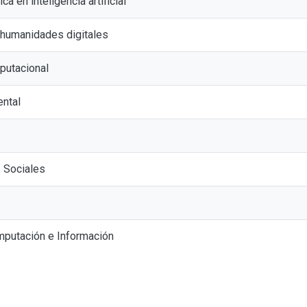
ca en inteligencia artificial
 humanidades digitales
utacional
ental
 Sociales
mputación e Información