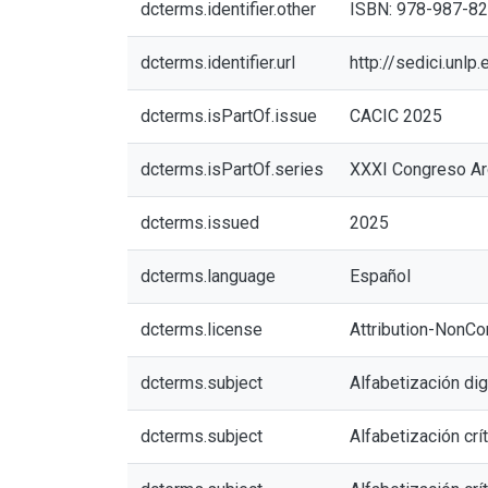
dcterms.identifier.other
ISBN: 978-987-8
dcterms.identifier.url
http://sedici.unl
dcterms.isPartOf.issue
CACIC 2025
dcterms.isPartOf.series
XXXI Congreso Arg
dcterms.issued
2025
dcterms.language
Español
dcterms.license
Attribution-NonCo
dcterms.subject
Alfabetización digi
dcterms.subject
Alfabetización crí