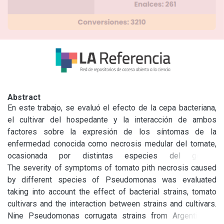
Abstract
En este trabajo, se evaluó el efecto de la cepa bacteriana, 
el cultivar del hospedante y la interacción de ambos 
factores sobre la expresión de los síntomas de la 
enfermedad conocida como necrosis medular del tomate, 
ocasionada por distintas especies del género 
Pseudomonas. Se trabajó con 9 cepas de Pseudomonas 
The severity of symptoms of tomato pith necrosis caused 
corrugata provenientes de Argentina, 7 cepas de referencia 
by different species of Pseudomonas was evaluated 
de P. corrugata y 3 de Pseudomonas mediterranea de 
taking into account the effect of bacterial strains, tomato 
distintas colecciones internacionales y 4 cepas de 
cultivars and the interaction between strains and cultivars. 
Pseudomonas viridiflava provenientes de Argentina. Las 21 
Nine Pseudomonas corrugata strains from Argentina; 7 