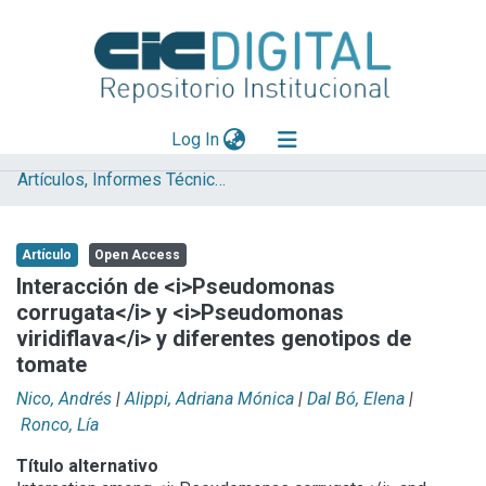
(current)
Log In
Artículos, Informes Técnicos y presentaciones en Congresos
Explorar
Mas información
Artículo
Open Access
Aportar material
Interacción de <i>Pseudomonas
corrugata</i> y <i>Pseudomonas
Statistics
viridiflava</i> y diferentes genotipos de
tomate
Nico, Andrés
|
Alippi, Adriana Mónica
|
Dal Bó, Elena
|
Ronco, Lía
Título alternativo