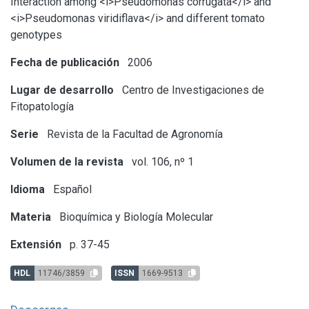
Interaction among <i>Pseudomonas corrugata</i> and
<i>Pseudomonas viridiflava</i> and different tomato
genotypes
Fecha de publicación
2006
Lugar de desarrollo
Centro de Investigaciones de
Fitopatología
Serie
Revista de la Facultad de Agronomía
Volumen de la revista
vol. 106, nº 1
Idioma
Español
Materia
Bioquímica y Biología Molecular
Extensión
p. 37-45
HDL
11746/3859
ISSN
1669-9513