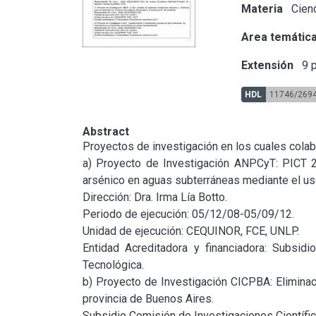
Materia
Cien
Area temátic
Extensión
9 p
HDL
11746/269
Abstract
Proyectos de investigación en los cuales colabo
a) Proyecto de Investigación ANPCyT: PICT 20
arsénico en aguas subterráneas mediante el us
Dirección: Dra. Irma Lía Botto.

Periodo de ejecución: 05/12/08-05/09/12.

Unidad de ejecución: CEQUINOR, FCE, UNLP.

Entidad Acreditadora y financiadora: Subsidi
Tecnológica.

b) Proyecto de Investigación CICPBA: Eliminac
provincia de Buenos Aires.

Subsidio Comisión de Investigaciones Científic