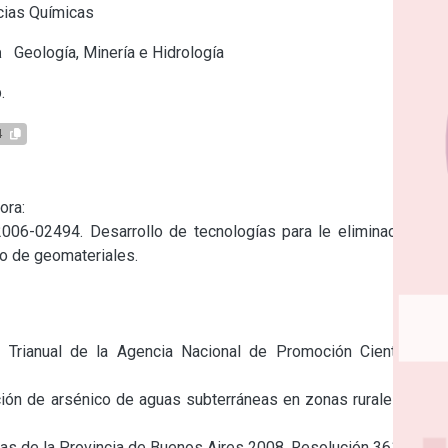
cias Químicas
a
Geología, Minería e Hidrología
.
4
ra:

06-02494. Desarrollo de tecnologías para le eliminación de 
o de geomateriales.

o Trianual de la Agencia Nacional de Promoción Científica y 
ión de arsénico de aguas subterráneas en zonas rurales de la 
as de la Provincia de Buenos Aires 2008. Resolución 361/08.
