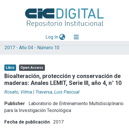
(current)
Log In
2017 - Año 04 - Número 10
Explorar
Mas información
Libro
Open Access
Aportar material
Bioalteración, protección y conservación de
maderas: Anales LEMIT, Serie III, año 4, n° 10
Statistics
Rosato, Vilma
|
Traversa, Luis Pascual
Publisher
Laboratorio de Entrenamiento Multidisciplinario
para la Investigación Tecnológica
Fecha de publicación
2017