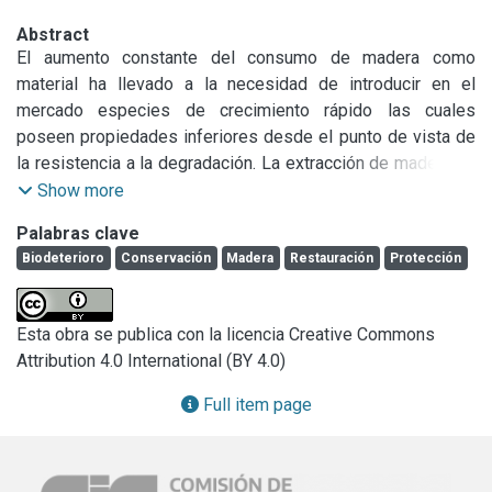
Abstract
El aumento constante del consumo de madera como 
material ha llevado a la necesidad de introducir en el 
mercado especies de crecimiento rápido las cuales 
poseen propiedades inferiores desde el punto de vista de 
la resistencia a la degradación. La extracción de madera en 
el pasado fue indiscriminada, sin medir las consecuencias 
Show more
del deterioro de los bosques naturales; se extraían grandes 
Palabras clave
volúmenes de madera de crecimiento lento, que demoraban 
Biodeterioro
Conservación
Madera
Restauración
Protección
siglos en madurar, dejando en pie aquellos árboles de 
menor calidad. La consecuencia de esta sobreexplotación 
significó finalmente la búsqueda de la protección de 
Esta obra se publica con la licencia Creative Commons
aquellas construcciones de madera para mejorar su 
Attribution 4.0 International (BY 4.0)
durabilidad y aumentar su vida en servicio. Por otra parte, 
se buscó, y actualmente se continúa buscando, la forma de 
Full item page
utilizar especies de madera variadas, principalmente 
aquellas de rápido crecimiento, mejorando sus 
propiedades fisco-mecánicas. Por estos motivos, en los 