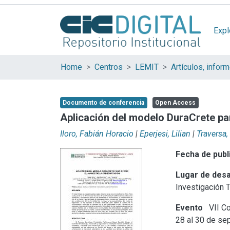
Expl
Home
Centros
LEMIT
Documento de conferencia
Open Access
Aplicación del modelo DuraCrete par
Iloro, Fabián Horacio
|
Eperjesi, Lilian
|
Traversa,
Fecha de publ
Lugar de desa
Investigación 
Evento
VII Co
28 al 30 de se