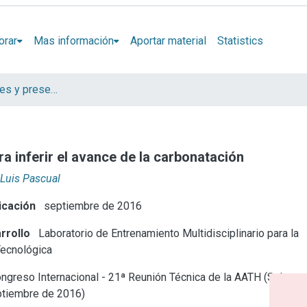
orar
Mas información
Aportar material
Statistics
Artículos, informes y presentaciones en Congresos LEMIT
a inferir el avance de la carbonatación
 Luis Pascual
icación
septiembre de 2016
rrollo
Laboratorio de Entrenamiento Multidisciplinario para la
Tecnológica
ngreso Internacional - 21ª Reunión Técnica de la AATH (Salta,
ptiembre de 2016)