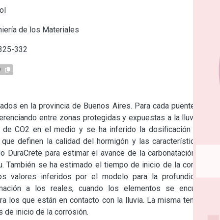
ol
iería de los Materiales
 325-332
9
cados en la provincia de Buenos Aires. Para cada puente se ha 
renciando entre zonas protegidas y expuestas a la lluvia), los 
 de CO2 en el medio y se ha inferido la dosificación de los 
que definen la calidad del hormigón y las características del 
 DuraCrete para estimar el avance de la carbonatación, valor 
. También se ha estimado el tiempo de inicio de la corrosión. 
os valores inferidos por el modelo para la profundidad de 
mación a los reales, cuando los elementos se encuentran 
ra los que están en contacto con la lluvia. La misma tendencia 
de inicio de la corrosión.