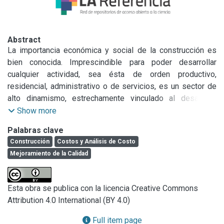
Abstract
La importancia económica y social de la construcción es 
bien conocida. Imprescindible para poder desarrollar 
cualquier actividad, sea ésta de orden productivo, 
residencial, administrativo o de servicios, es un sector de 
alto dinamismo, estrechamente vinculado al desarrollo 
económico, y que contribuye junto con el resto de sectores 
Show more
a la formación del Producto Bruto Interno de un país.

Palabras clave
La construcción de edificios, infraestructura y equipamiento 
Construcción
Costos y Análisis de Costo
tanto urbanas como rurales, constituye una actividad de 
Mejoramiento de la Calidad
creciente complejidad. En el sector público, aumentan las 
demandas cuantitativas de viviendas y servicios, debido al 
crecimiento de la población, a la obsolescencia de lo ya 
Esta obra se publica con la licencia Creative Commons
construido y a los requerimientos de confort en constante 
Attribution 4.0 International (BY 4.0)
evolución. La satisfacción de estas demandas depende de 
un presupuesto que siempre está fuertemente limitado, por 
Full item page