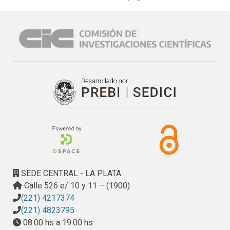
lo que las calidades suelen quedar relegadas, priorizando 
los problemas cuantitativos. Por su parte, en el sector 
privado es frecuente que la calidad inicial se postergue 
ante el incentivo de lograr un mayor beneficio económico.

En el marco de la CIC, y actualmente a través del LINTA, se 
llevan a cabo a partir de 1985 investigaciones sobre el 
tema de la relación costo-calidad en la construcción. Se 
parte de la premisa que es prioritario optimizar esta 
relación, en especial en el ámbito de la Provincia de 
Buenos Aires, donde se encuentra una parte muy elevada 
del déficit habitacional argentino (conurbano bonaerense).

Se expondrán a continuación algunos resultados obtenidos 
a través de estos trabajos de investigación. Como podrá 
observarse los temas tratados surgen a partir de una 
SEDE CENTRAL - LA PLATA
definición específica de lo que entendemos por costo y por 
Calle 526 e/ 10 y 11 – (1900)
calidad en la construcción.
(221) 4217374
(221) 4823795
08.00 hs a 19.00 hs