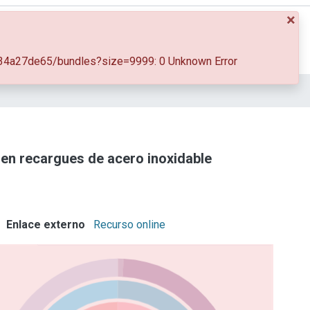
×
Log In
61634a27de65/bundles?size=9999: 0 Unknown Error
 en recargues de acero inoxidable
Enlace externo
Recurso online