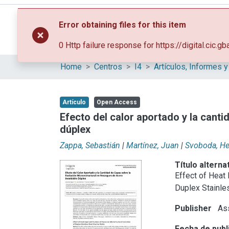
Error obtaining files for this item
Expl
0 Http failure response for https://digital.c
Home
Centros
I4
Artículo
Open Access
Efecto del calor aportado y la cant
dúplex
Zappa, Sebastián
|
Martínez, Juan
|
Svoboda, He
Título alterna
Effect of Heat
Duplex Stainle
Publisher
Ass
Fecha de publ