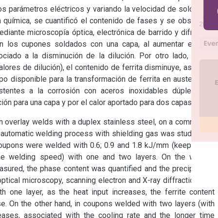
s parámetros eléctricos y variando la velocidad de soldadura) 
química, se cuantificó el contenido de fases y se observó la 
iante microscopía óptica, electrónica de barrido y difracción 
n los cupones soldados con una capa, al aumentar el calor 
ciado a la disminución de la dilución. Por otro lado, en los 
res de dilución), el contenido de ferrita disminuye, asociado 
o disponible para la transformación de ferrita en austenita. El 
istentes a la corrosión con aceros inoxidables dúplex está 
ción para una capa y por el calor aportado para dos capas.
in overlay welds with a duplex stainless steel, on a commercial 
automatic welding process with shielding gas was studied. To 
 coupons were welded with 0.6; 0.9 and 1.8 kJ/mm (keeping the 
the welding speed) with one and two layers. On the welded 
red, the phase content was quantified and the precipitation 
ical microscopy, scanning electron and X-ray diffraction. The 
 one layer, as the heat input increases, the ferrite content 
e. On the other hand, in coupons welded with two layers (with 
reases, associated with the cooling rate and the longer time 