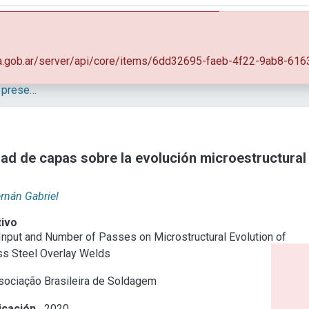
orar
Mas información
Aportar material
Statistics
ic.gba.gob.ar/server/api/core/items/6dd32695-faeb-4f22-9ab8-
Artículos, Informes y presentaciones en Congresos
idad de capas sobre la evolución microestructural
rnán Gabriel
tivo
 Input and Number of Passes on Microstructural Evolution of
ss Steel Overlay Welds
ociação Brasileira de Soldagem
icación
2020