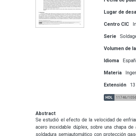
Lugar de desa
Centro CIC
In
Serie
Soldag
Volumen de la
Idioma
Españ
Materia
Ingen
Extensión
13 
HDL
11746/105
Abstract
Se estudió el efecto de la velocidad de enfria
acero inoxidable dúplex, sobre una chapa de 
soldadura semiautomático con protección gase