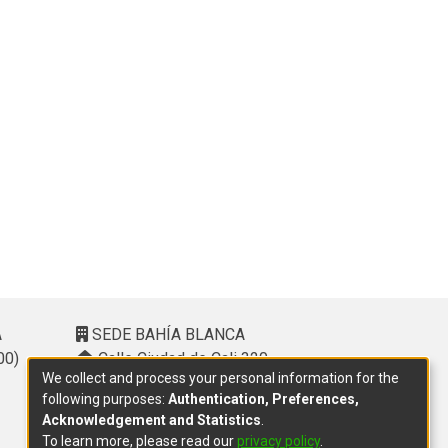
A
SEDE BAHÍA BLANCA
00)
Calle Ciudad de Cali 320 –
We collect and process your personal information for the
(8000). Universidad Provincial del
following purposes:
Authentication, Preferences,
Sudoeste (UPSO)
Acknowledgement and Statistics
.
(291) 459 2550
, interno 147
To learn more, please read our
privacy policy
.