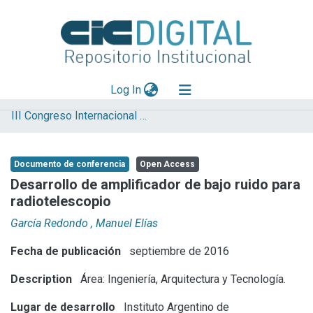
(current)
Log In
III Congreso Internacional de Ciencia y Tecnología
Explorar
Mas información
Documento de conferencia
Open Access
Aportar material
Desarrollo de amplificador de bajo ruido para
radiotelescopio
Statistics
García Redondo , Manuel Elías
Fecha de publicación
septiembre de 2016
Description
Área: Ingeniería, Arquitectura y Tecnología.
Lugar de desarrollo
Instituto Argentino de