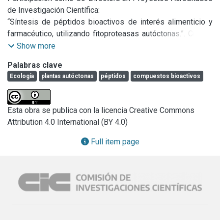
de Investigación Científica:

“Síntesis de péptidos bioactivos de interés alimenticio y 
farmacéutico, utilizando fitoproteasas autóctonas.”. Código 
PICT-2012-1129.

Show more
“Aplicación de la flora nativa en la obtención de 
Palabras clave
compuestos con actividad antimicrobiana y antifúngica”. 
Ecología
plantas autóctonas
péptidos
compuestos bioactivos
Código: X-613 (Resolución 617).

"Aplicación de fitoproteasas de la flora autóctona en la 
producción de compuestos bioactivos". Código 02224.
Esta obra se publica con la licencia Creative Commons
Attribution 4.0 International (BY 4.0)
Full item page