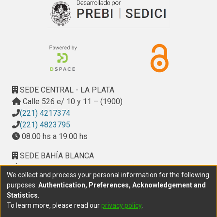
SEDE CENTRAL - LA PLATA
Calle 526 e/ 10 y 11 – (1900)
(221) 4217374
(221) 4823795
08.00 hs a 19.00 hs
SEDE BAHÍA BLANCA
Calle Ciudad de Cali 320 – (8000). Universidad
We collect and process your personal information for the following
Provincial del Sudoeste (UPSO)
purposes:
Authentication, Preferences, Acknowledgement and
(291) 459 2550
, interno 147
Statistics
.
10.00 h a 14.00 h
To learn more, please read our
privacy policy
.
delegacion.bahia@cic.gba.gob.ar