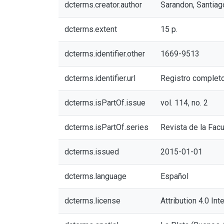
dcterms.creator.author
Sarandon, Santiag
dcterms.extent
15 p.
dcterms.identifier.other
1669-9513
dcterms.identifier.url
Registro complet
dcterms.isPartOf.issue
vol. 114, no. 2
dcterms.isPartOf.series
Revista de la Fac
dcterms.issued
2015-01-01
dcterms.language
Español
dcterms.license
Attribution 4.0 Int