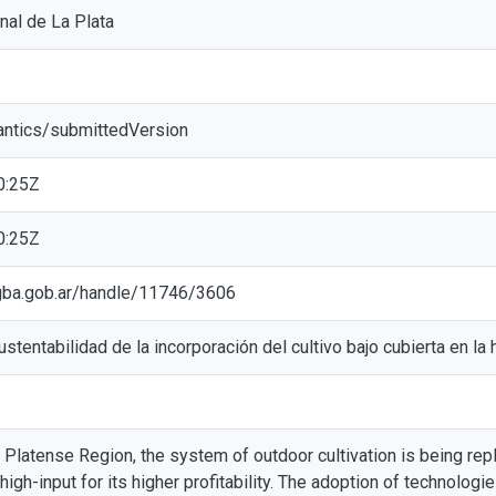
nal de La Plata
antics/submittedVersion
0:25Z
0:25Z
ic.gba.gob.ar/handle/11746/3606
ustentabilidad de la incorporación del cultivo bajo cubierta en la 
al Platense Region, the system of outdoor cultivation is being re
igh-input for its higher profitability. The adoption of technologie