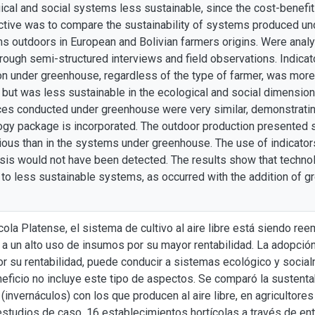
ical and social systems less sustainable, since the cost-benefi
ctive was to compare the sustainability of systems produced un
s outdoors in European and Bolivian farmers origins. Were analyz
rough semi-structured interviews and field observations. Indic
tion under greenhouse, regardless of the type of farmer, was mor
but was less sustainable in the ecological and social dimensions,
ices conducted under greenhouse were very similar, demonstrating 
ogy package is incorporated. The outdoor production presented s
ous than in the systems under greenhouse. The use of indicator
ysis would not have been detected. The results show that techno
to less sustainable systems, as occurred with the addition of gr
cola Platense, el sistema de cultivo al aire libre está siendo ree
 a un alto uso de insumos por su mayor rentabilidad. La adopció
r su rentabilidad, puede conducir a sistemas ecológico y socia
neficio no incluye este tipo de aspectos. Se comparó la sustent
 (invernáculos) con los que producen al aire libre, en agricultore
estudios de caso, 16 establecimientos hortícolas a través de en