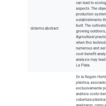
can lead to ecolog
aspects. The obje
production system
establishments th
built. The cultiva
dcterms.abstract
growing outdoors, 
Agricultural pract
when this technol
numerous and seri
cost-benefit anal
analysis may lead 
La Plata.
En la Región Hortí
plástica, asociado
exclusivamente po
análisis costo-be
cobertura plástica
analizaron, como 