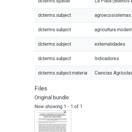
dcterms.spatial
La Plata (Buenos A
dcterms.subject
agroecosistemas 
dcterms.subject
agricultura moder
dcterms.subject
externalidades
dcterms.subject
Indicadores
dcterms.subject.materia
Ciencias Agrícola
Files
Original bundle
Now showing
1 - 1 of 1