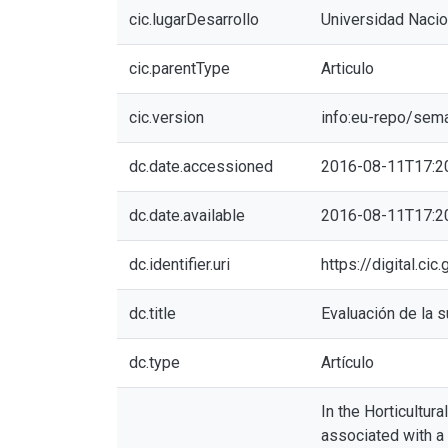
cic.lugarDesarrollo
Universidad Nacio
cic.parentType
Articulo
cic.version
info:eu-repo/sem
dc.date.accessioned
2016-08-11T17:2
dc.date.available
2016-08-11T17:2
dc.identifier.uri
https://digital.c
dc.title
Evaluación de la s
dc.type
Artículo
In the Horticultur
associated with a h