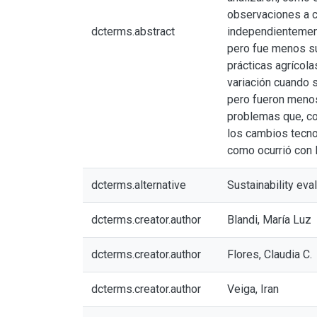
observaciones a c
dcterms.abstract
independientemente
pero fue menos su
prácticas agrícol
variación cuando s
pero fueron menos
problemas que, co
los cambios tecno
como ocurrió con l
dcterms.alternative
Sustainability eva
dcterms.creator.author
Blandi, María Luz
dcterms.creator.author
Flores, Claudia C.
dcterms.creator.author
Veiga, Iran