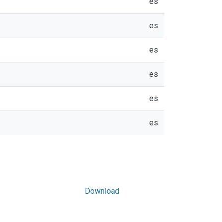
es
es
es
es
es
es
Download