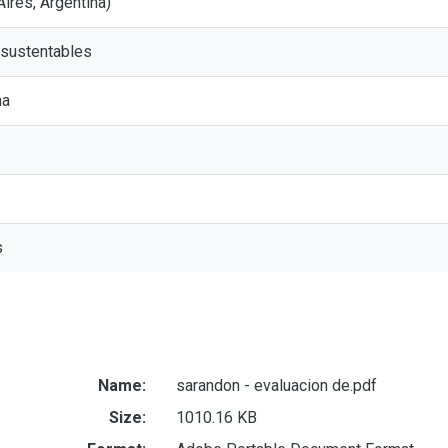
ires, Argentina)
sustentables
na
s
Name:
sarandon - evaluacion de.pdf
Size:
1010.16 KB