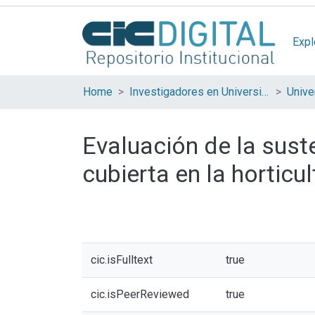
Expl
Home
Investigadores en Universidades Nacionales de la provincia de Buenos Aires
Evaluación de la suste
cubierta en la horticu
cic.isFulltext
true
cic.isPeerReviewed
true