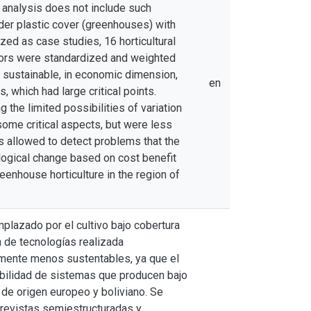
t analysis does not include such
der plastic cover (greenhouses) with
ed as case studies, 16 horticultural
ators were standardized and weighted
e sustainable, in economic dimension,
en
 which had large critical points.
the limited possibilities of variation
ome critical aspects, but were less
s allowed to detect problems that the
logical change based on cost benefit
eenhouse horticulture in the region of
mplazado por el cultivo bajo cobertura
n de tecnologías realizada
lmente menos sustentables, ya que el
abilidad de sistemas que producen bajo
s de origen europeo y boliviano. Se
trevistas semiestructuradas y