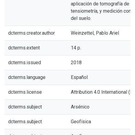
aplicación de tomografía de res
tensiometría, y medición cont
del suelo.
dcterms.creator.author
Weinzettel, Pablo Ariel
dcterms.extent
14 p.
dcterms.issued
2018
dcterms.language
Español
dcterms.license
Attribution 4.0 International (BY
dcterms.subject
Arsénico
dcterms.subject
Geofísica