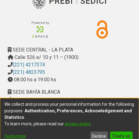
SEDE CENTRAL - LA PLATA
Calle 526 e/ 10 y 11 – (1900)
(221) 4217374
(221) 4823795
08.00 hs a 19.00 hs
SEDE BAHÍA BLANCA
Calle Ciudad de Cali 320 – (8000). Universidad
We collect and process your personal information for the following
Provincial del Sudoeste (UPSO)
purposes:
Authentication, Preferences, Acknowledgement and
(291) 459 2550
, interno 147
Statistics
.
10.00 h a 14.00 h
To learn more, please read our
privacy policy
.
delegacion.bahia@cic.gba.gob.ar
Customize
Decline
That's ok