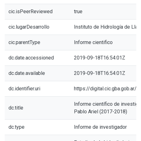
cic.isPeerReviewed
true
cic.lugarDesarrollo
Instituto de Hidrología de Lla
cic.parentType
Informe cientifico
dc.date.accessioned
2019-09-18T16:54:01Z
dc.date.available
2019-09-18T16:54:01Z
dc.identifier.uri
https://digital.cic.gba.gob.a
Informe científico de investiga
dc.title
Pablo Ariel (2017-2018)
dc.type
Informe de investigador