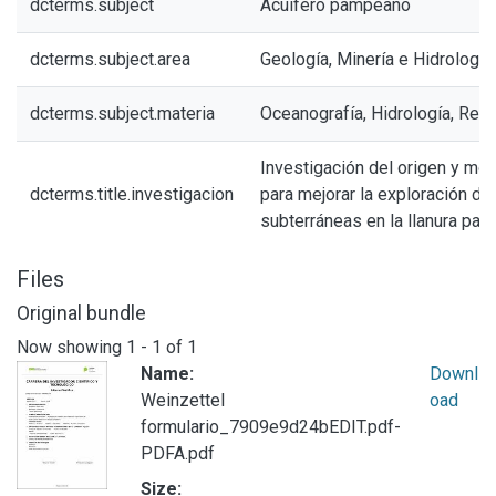
dcterms.subject
Acuífero pampeano
dcterms.subject.area
Geología, Minería e Hidrología
dcterms.subject.materia
Oceanografía, Hidrología, Rec
Investigación del origen y mov
dcterms.title.investigacion
para mejorar la exploración de
subterráneas en la llanura pa
Files
Original bundle
Now showing
1 - 1 of 1
Name:
Downl
Weinzettel
oad
formulario_7909e9d24bEDIT.pdf-
PDFA.pdf
Size: