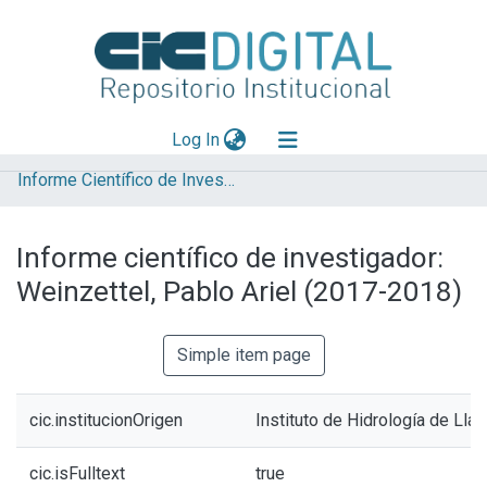
(current)
Log In
Informe Científico de Investigador
Explorar
Mas información
Informe científico de investigador:
Aportar material
Weinzettel, Pablo Ariel (2017-2018)
Statistics
Simple item page
cic.institucionOrigen
Instituto de Hidrología de Lla
cic.isFulltext
true