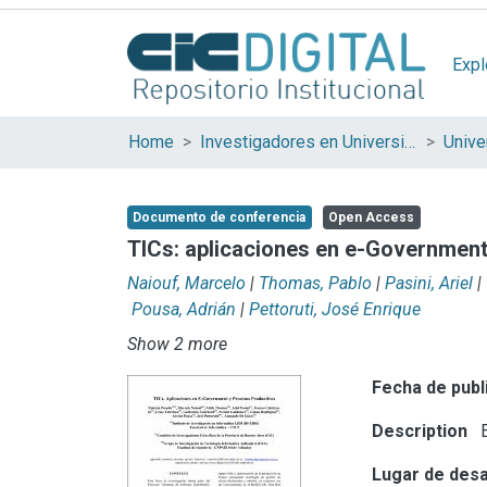
Expl
Home
Investigadores en Universidades Nacionales de la provincia de Buenos Aires
Documento de conferencia
Open Access
TICs: aplicaciones en e-Governmen
Naiouf, Marcelo
|
Thomas, Pablo
|
Pasini, Ariel
|
Pousa, Adrián
|
Pettoruti, José Enrique
Show 2 more
Fecha de publ
Description
E
Lugar de desa