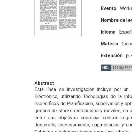
Evento
Works
Nombre del e
Idioma
Españ
Materia
Cienc
Extensión
p.
HDL
11746/365
Abstract
Esta línea de investigación incluye por un 
Electrónico, utilizando Tecnologías de la In
específicos de Planificación, supervisión y op
gestión de stocks distribuidos y móviles, en 
entre sus objetivos coordinar centros regio
desarrollo, asesoramiento, capa-citacion y c
Gobierno electrónico tienen espe-cial interés 