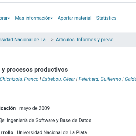
orar
Mas información
Aportar material
Statistics
Universidad Nacional de La Plata (UNLP)
Artículos, Informes y presentaciones en Congresos (UNLP)
t y procesos productivos
Chichizola, Franco
|
Estrebou, César
|
Feierherd, Guillermo
|
Gald
icación
mayo de 2009
je: Ingeniería de Software y Base de Datos
rrollo
Universidad Nacional de La Plata