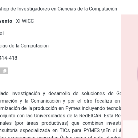
hop de Investigadores en Ciencias de la Computación
vento
XI WICC
ol
ias de la Computación
 414-418
9
lado investigación y desarrollo de soluciones de Gobierno 
formación y la Comunicación y por el otro focaliza en temas 
timización de la producción en Pymes incluyendo tecnología de 
conjunto con las Universidades de la RedEICAR. Esta Red tiene 
nales (por áreas productivas) que combinan investigación, 
onsultoría especializada en TICs para PYMES.\nEn el área de 
las experiencias concretas (tales como el voto electrónico, la 