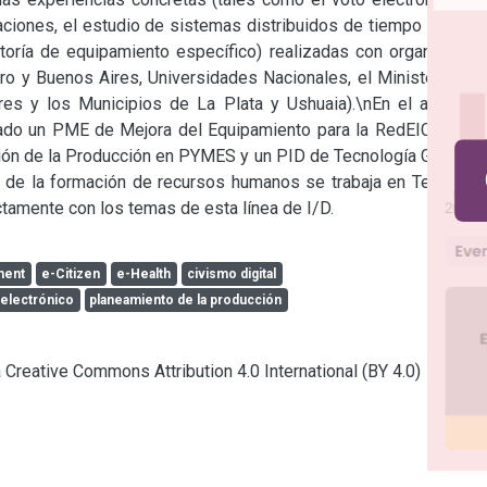
aciones, el estudio de sistemas distribuidos de tiempo real en 
oría de equipamiento específico) realizadas con organismos 
ro y Buenos Aires, Universidades Nacionales, el Ministerio de 
es y los Municipios de La Plata y Ushuaia).\nEn el area de 
ado un PME de Mejora del Equipamiento para la RedEICAR, un 
ción de la Producción en PYMES y un PID de Tecnología Gestión 
 de la formación de recursos humanos se trabaja en Tesis de 
tamente con los temas de esta línea de I/D.
ment
e-Citizen
e-Health
civismo digital
 electrónico
planeamiento de la producción
a Creative Commons Attribution 4.0 International (BY 4.0)