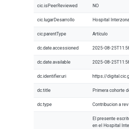
cic.isPeerReviewed
NO
cic.lugarDesarrollo
Hospital Interzon
cic.parentType
Artículo
dc.date.accessioned
2025-08-25T11:5
dc.date.available
2025-08-25T11:5
dc.identifier.uri
https://digital.c
dc.title
Primera cohorte de
dc.type
Contribucion a rev
El presente escrit
en el Hospital In