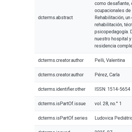
como desafiante, 
ocupacionales de p
dcterms.abstract
Rehabilitación, un
rehabilitación, té
psicopedagogía. D
nuestro hospital 
residencia comple
dcterms.creator.author
Pelli, Valentina
dcterms.creator.author
Pérez, Carla
dcterms.identifier.other
ISSN: 1514-5654
dcterms.isPartOf.issue
vol. 28, no.° 1
dcterms.isPartOf.series
Ludovica Pediátri