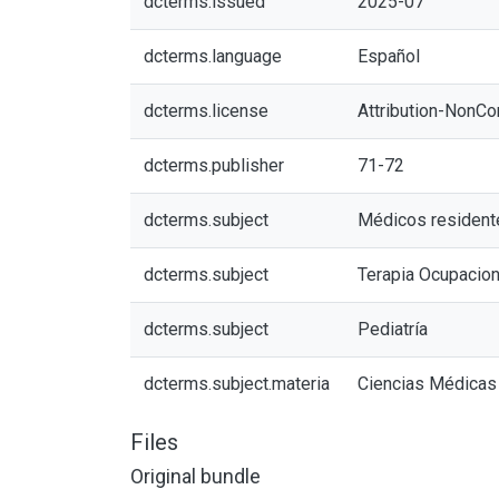
dcterms.issued
2025-07
dcterms.language
Español
dcterms.license
Attribution-NonCo
dcterms.publisher
71-72
dcterms.subject
Médicos resident
dcterms.subject
Terapia Ocupacion
dcterms.subject
Pediatría
dcterms.subject.materia
Ciencias Médicas 
Files
Original bundle