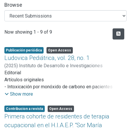
Browse
Recent Submissions
Now showing
1 - 9 of 9
Publicación periódica
Open Access
Ludovica Pediátrica, vol. 28, no. 1
(
2025
)
Instituto de Desarrollo e Investigaciones
Pediátricas "Profesor Dr. Fernando VITERI"
Editorial
Artículos originales
- Intoxicación por monóxido de carbono en pacientes
pediátricos y sus familias, atendidos en el Hospital Sor
Show more
María Ludovica
- Resultados preliminares sobre la validez de contenido
Contribucion a revista
Open Access
basada en el juicio de expertos para una escala de
Primera cohorte de residentes de terapia
observación del vínculo madre-bebe en lactantes con
ocupacional en el H.I.A.E.P. “Sor María
síndrome de Down