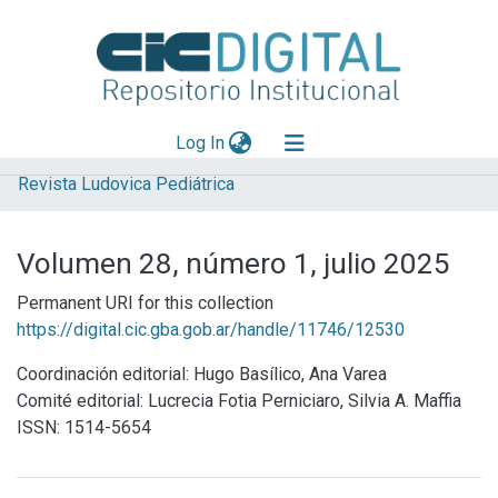
(current)
Log In
Revista Ludovica Pediátrica
Explorar
Mas información
Volumen 28, número 1, julio 2025
Aportar material
Permanent URI for this collection
Statistics
https://digital.cic.gba.gob.ar/handle/11746/12530
Coordinación editorial: Hugo Basílico, Ana Varea
Comité editorial: Lucrecia Fotia Perniciaro, Silvia A. Maffia
ISSN: 1514-5654