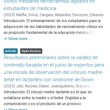
clínico mediante herramientas digitales en
estudiantes de medicina
(
2025
)
Maffia, Silvia
;
Zangara, Alejandra
;
Dreizzen, Eduardo
Introducción: El entrenamiento de los estudiantes para la
adquisición de las habilidades de razonamiento clínico es
un propósito fundamental de la educación médica. El
objetivo del presente estudio fue comparar 5 estrategias
Show more
de enseñanza de razonamiento clínico. mediante una
metodología de enseñanza por casos clínicos, integrada
Artículo
Open Access
con estrategias de aprendizaje en línea a través del entorno
Resultados preliminares sobre la validez de
Moodle, destinada a alumnos de la carrera de Medicina de
contenido basada en el juicio de expertos para
la Universidad Nacional de La Plata. Material y Métodos:
una escala de observación del vínculo madre-
Estudio cuasi experimental, prospectivo, analítico. Todos
bebé en lactantes con síndrome de Down
los alumnos concurrieron a la actividad teórico-práctica
habitual y accedieron a contenido teórico en formato PDF y
(
2025
)
Jalil, Nicolás Daher
;
Juareguiberry, Graciana
;
Fasano,
Libro multimedial. Se incorporaron 5 grupos. Grupo Control.
María Victoria
Introducción: El vínculo madre-lactante es el que se
;
Coronel, Claudia Paola
;
Oiberman, Alicia
Grupo Foro estructurado (Foro de preguntas y respuestas
establece entre la madre y el bebé. Engloba a la
para resolución de casos clínicos; Método de SNAPPS).
comunicación y es el producto de un proceso
Grupo Lección de Moodle (desarrollo de casos clínicos
comunicacional continuo. Para díadas sin dificultades en el
Show more