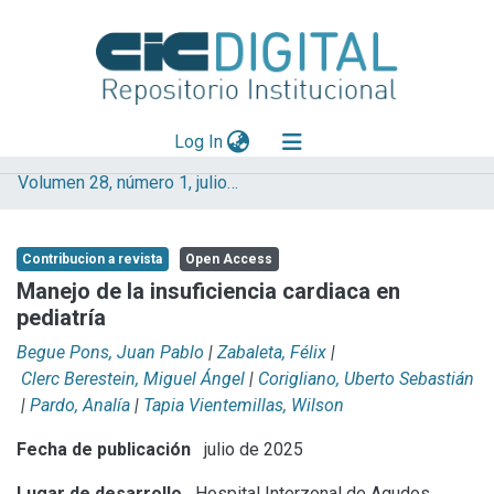
(current)
Log In
Volumen 28, número 1, julio 2025
Explorar
Mas información
Contribucion a revista
Open Access
Aportar material
Manejo de la insuficiencia cardiaca en
pediatría
Statistics
Begue Pons, Juan Pablo
|
Zabaleta, Félix
|
Clerc Berestein, Miguel Ángel
|
Corigliano, Uberto Sebastián
|
Pardo, Analía
|
Tapia Vientemillas, Wilson
Fecha de publicación
julio de 2025
Lugar de desarrollo
Hospital Interzonal de Agudos