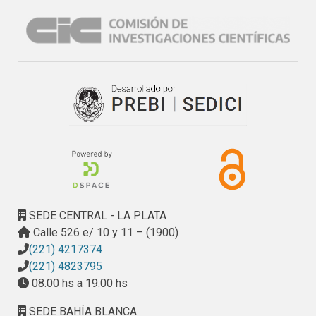
- Manejo de la insuficiencia cardiaca en pediatría

Columna de residentes

- Primera cohorte de residentes de terapia ocupacional en 
el H.I.A.E.P. “Sor María Ludovica”

Columna de enfermería

- Lengua de señas con una mirada integral a todo el equipo 
de salud

. VIII Jornadas de Actualización en Pediatría Ludovica 
2024: “Transformación en los modelos de atención: impacto 
en niños, niñas y adolescentes”
SEDE CENTRAL - LA PLATA
Calle 526 e/ 10 y 11 – (1900)
(221) 4217374
(221) 4823795
08.00 hs a 19.00 hs
SEDE BAHÍA BLANCA