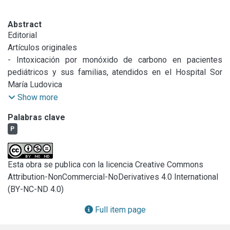
Abstract
Editorial

Artículos originales

- Intoxicación por monóxido de carbono en pacientes 
pediátricos y sus familias, atendidos en el Hospital Sor 
María Ludovica

- Resultados preliminares sobre la validez de contenido 
Show more
basada en el juicio de expertos para una escala de 
Palabras clave
observación del vínculo madre-bebe en lactantes con 
P
síndrome de Down

- Estrategias de enseñanza de razonamiento clínico 
mediante herramientas digitales en estudiantes de 
Esta obra se publica con la licencia Creative Commons
medicina

Attribution-NonCommercial-NoDerivatives 4.0 International
Caso clínico

(BY-NC-ND 4.0)
- Características clínicas de la esquizofrenia de inicio muy 
temprano. A propósito de un caso

Full item page
Guía de práctica institucional
