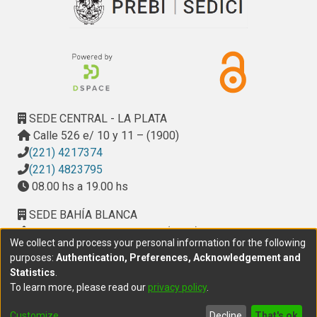
SEDE CENTRAL - LA PLATA
Calle 526 e/ 10 y 11 – (1900)
(221) 4217374
(221) 4823795
08.00 hs a 19.00 hs
SEDE BAHÍA BLANCA
Calle Ciudad de Cali 320 – (8000). Universidad
We collect and process your personal information for the following
Provincial del Sudoeste (UPSO)
purposes:
Authentication, Preferences, Acknowledgement and
(291) 459 2550
, interno 147
Statistics
.
10.00 h a 14.00 h
To learn more, please read our
privacy policy
.
delegacion.bahia@cic.gba.gob.ar
Customize
Decline
That's ok