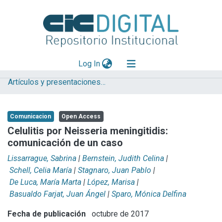
(current)
Log In
Artículos y presentaciones en Congresos
Explorar
Mas información
Comunicacion
Open Access
Aportar material
Celulitis por Neisseria meningitidis:
comunicación de un caso
Statistics
Lissarrague, Sabrina
|
Bernstein, Judith Celina
|
Schell, Celia María
|
Stagnaro, Juan Pablo
|
De Luca, María Marta
|
López, Marisa
|
Basualdo Farjat, Juan Ángel
|
Sparo, Mónica Delfina
Fecha de publicación
octubre de 2017