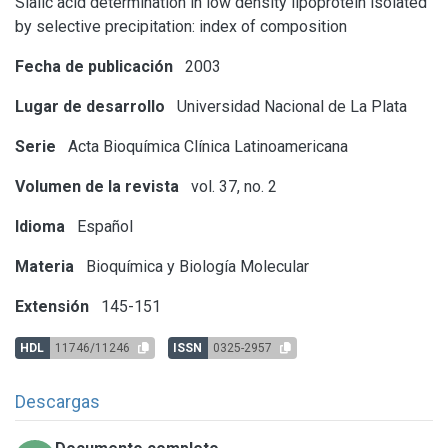
Sialic acid determination in low density lipoprotein isolated
by selective precipitation: index of composition
Fecha de publicación
2003
Lugar de desarrollo
Universidad Nacional de La Plata
Serie
Acta Bioquímica Clínica Latinoamericana
Volumen de la revista
vol. 37, no. 2
Idioma
Español
Materia
Bioquímica y Biología Molecular
Extensión
145-151
HDL
11746/11246
ISSN
0325-2957
Descargas