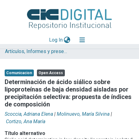
(current)
Log In
Artículos, Informes y presentaciones en Congresos (UNLP)
Explorar
Mas información
Comunicacion
Open Access
Aportar material
Determinación de ácido siálico sobre
lipoproteínas de baja densidad aisladas por
Statistics
precipitación selectiva: propuesta de índices
de composición
Scoccia, Adriana Elena
|
Molinuevo, María Silvina
|
Cortizo, Ana María
Título alternativo