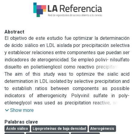
Abstract
El objetivo de este estudio fue optimizar la determinación 
de ácido siálico en LDL aislada por precipitación selectiva 
y establecer relaciones entre componentes que puedan ser 
indicadores de aterogenicidad. Se empleó polivi- nilsulfato 
disuelto en polietiienglicol como reactivo precipitante, se 
ajustaron las condiciones de los lavados para garantizar la 
The aim of this study was to optimize the sialic acid 
ausencia de otras proteínas del suero y se solubilizó la 
determination in LDL isolated by selective precipitation and 
LDL en 5% de NaCI. Se determinó apoB, colesterol, 
to establish ratios between components as possible 
proteínas y se optimizó la cuantificación de ácido siálico 
indicators of atherogenicity. Polyvinil sulfate in poly- 
según el método de Warren modificado por Sobenin y col. 
etileneglycol was used as precipitation reactive, washed 
Se realizó la evaluación del método analítico adaptado en 
conditions were fixed to avoid contamination with serum 
Show more
cuanto a precisión intra- e ínter-ensayos (CV 8 y 9% 
proteins and the resulting LDL was dissolved in 5% NaCI. 
Palabras clave
respectivamente), linealidad (hasta 7 nmol de ácido 
ApoB, cholesterol and protein were assessed. Sialic acid 
Ácido siálico
Lipoproteínas de baja densidad
Aterogénesis
siálico/tu- bo); efecto de los lavados; especificidad; 
was optimized by the method of Warren modified by 