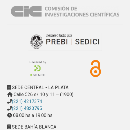
dibujo reside en que constituye una producción cultural que 
interpela las representaciones de ciudad que construyen 
tanto la racionalidad científica moderna como la política, en 
su voluntad de cristalizar una imagen de ciudad unificada y 
lisa en las dos dimensiones del plano oficial. Por ello, el 
interrogante que orienta las discusiones es: ¿cómo se 
desestabiliza una imagen pública de la ciudad?.
SEDE CENTRAL - LA PLATA
Calle 526 e/ 10 y 11 – (1900)
(221) 4217374
(221) 4823795
08.00 hs a 19.00 hs
SEDE BAHÍA BLANCA