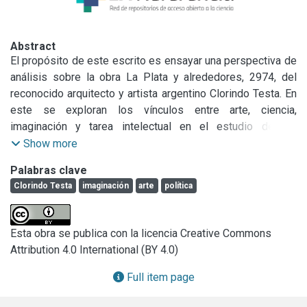
Abstract
El propósito de este escrito es ensayar una perspectiva de 
análisis sobre la obra La Plata y alrededores, 2974, del 
reconocido arquitecto y artista argentino Clorindo Testa. En 
este se exploran los vínculos entre arte, ciencia, 
imaginación y tarea intelectual en el estudio de las 
ciudades y de los fenómenos urbanos contemporáneos. La 
Show more
obra mencionada consta de un dibujo que Testa realiza 
Palabras clave
sobre un mapa oficial de la ciudad de La Plata. Sobre este 
Clorindo Testa
imaginación
arte
política
mapa, el autor pinta determinadas zonas sombreadas que 
representan áreas inundadas y 
desplazamientos.\nInevitablemente, el análisis propuesto 
Esta obra se publica con la licencia Creative Commons
retoma la inundación en la ciudad de La Plata, en el mes de 
Attribution 4.0 International (BY 4.0)
abril de 2013, como enclave de su tratamiento intelectual. 
Pero, más allá de la correspondencia entre contenido de 
Full item page
realidad y de verdad, el interés por problematizar este 