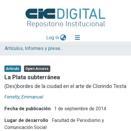
(current)
Log In
Artículos, Informes y presentaciones en Congresos (UNLP)
Explorar
Mas información
Artículo
Open Access
Aportar material
La Plata subterránea
Statistics
(Des)bordes de la ciudad en el arte de Clorindo Testa
Ferretty, Emmanuel
Fecha de publicación
1 de septiembre de 2014
Lugar de desarrollo
Facultad de Periodismo y
Comunicación Social