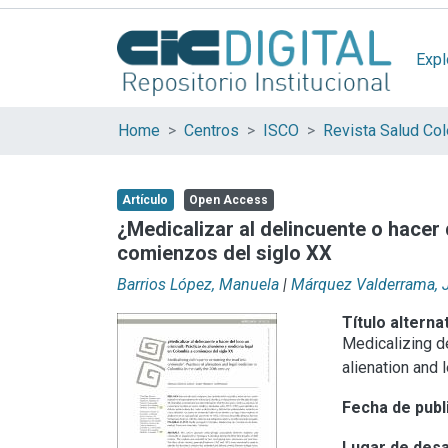
Expl
Home
Centros
ISCO
Revista Salud Col
Artículo
Open Access
¿Medicalizar al delincuente o hacer 
comienzos del siglo XX
Barrios López, Manuela
|
Márquez Valderrama, 
Título alterna
Medicalizing de
alienation and 
Fecha de publ
Lugar de desa