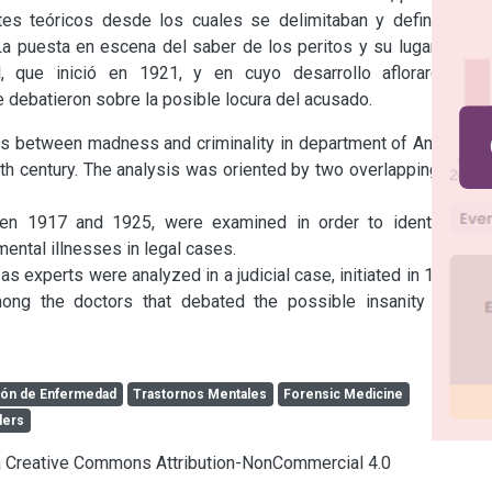
tes teóricos desde los cuales se delimitaban y definían las 
a puesta en escena del saber de los peritos y su lugar como 
, que inició en 1921, y en cuyo desarrollo afloraron las 
 debatieron sobre la posible locura del acusado.
ns between madness and criminality in department of Antioquia 
th century. The analysis was oriented by two overlapping axes: 
en 1917 and 1925, were examined in order to identify the 
ental illnesses in legal cases.

s experts were analyzed in a judicial case, initiated in 1921, in 
mong the doctors that debated the possible insanity of the 
ión de Enfermedad
Trastornos Mentales
Forensic Medicine
ders
cia Creative Commons Attribution-NonCommercial 4.0