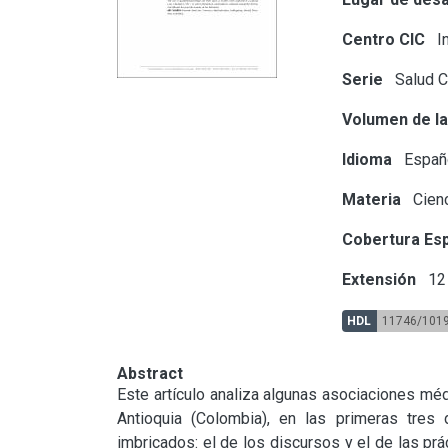
Centro CIC
In
Serie
Salud C
Volumen de la
Idioma
Españ
Materia
Cienc
Cobertura Esp
Extensión
12 
HDL
11746/101
Abstract
Este artículo analiza algunas asociaciones médi
Antioquia (Colombia), en las primeras tres 
imbricados: el de los discursos y el de las pr