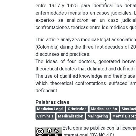
entre 1917 y 1925, para identificar los deba
enfermedades mentales en casos judiciales. L
expertos se analizaron en un caso judicial
confrontaciones teóricas entre los médicos que
This article analyzes medical-legal associatio
(Colombia) during the three first decades of 20
discourses and practices.

The ideas of four doctors, generated betwe
theoretical debates that delimited and defined m
The use of qualified knowledge and their place a
which theoretical confrontations surfaced a
defendant.
Palabras clave
Medicina Legal
Criminales
Medicalización
Simulac
Criminals
Medicalization
Malingering
Mental Disor
Esta obra se publica con la licen
International (BY-NC 4.0)