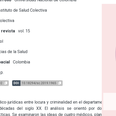
stituto de Salud Colectiva
olectiva
 revista
vol. 15
ol
ias de la Salud
acial
Colombia
p.
92
DOI
10.18294/sc.2019.1965
co-jurídicas entre locura y criminalidad en el departamento de 
décadas del siglo XX. El análisis se orientó por dos ejes 
ácticas. Se examinaron las ideas de cuatro médicos, planteadas 