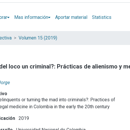
orar
Mas información
Aportar material
Statistics
ectiva
Volumen 15 (2019)
del loco un criminal?: Prácticas de alienismo y m
Jorge
tivo
linquents or turning the mad into criminals?: Practices of
legal medicine in Colombia in the early the 20th century
icación
2019
rrollo
Universidad Nacional de Colombia