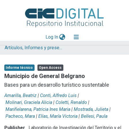
(current)
Log In
Artículos, Informes y presentaciones en Congresos LINTA
Explorar
Mas información
Informe técnico
Open Access
Aportar material
Municipio de General Belgrano
Statistics
Bases para un desarrollo turístico sustentable
Amarilla, Beatriz
|
Conti, Alfredo Luis
|
Molinari, Graciela Alicia
|
Coletti, Renaldo
|
Mariñelarena, Patricia Ines Maria
|
Mostrada, Julieta
|
Pacheco, Mara
|
Elías, María Victoria
|
Bellesi, Paula
Publisher
Laboratorio de Investigación del Territorio y el