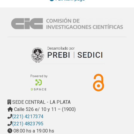
del destino receptor. Para la puesta en marcha del sistema 
turístico es necesaria la existencia de un destino, poseedor 
de atractivos, de un viajero y del desplazamiento desde el 
lugar de origen hacia el destino. 
(Párrafo extraído del texto a 
modo de resumen)
SEDE CENTRAL - LA PLATA
Calle 526 e/ 10 y 11 – (1900)
(221) 4217374
(221) 4823795
08.00 hs a 19.00 hs