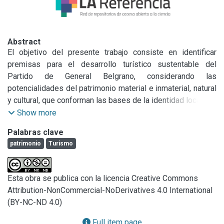
Abstract
El objetivo del presente trabajo consiste en identificar 
premisas para el desarrollo turístico sustentable del 
Partido de General Belgrano, considerando las 
potencialidades del patrimonio material e inmaterial, natural 
y cultural, que conforman las bases de la identidad local.

En el escenario actual referido a la conservación y gestión 
Show more
del patrimonio natural y cultural cabe un papel importante al 
Palabras clave
turismo, ya que los monumentos, centros históricos y 
patrimonio
Turismo
paisajes natural y cultural figuran entre los principales 
atractivos para el desarrollo de la actividad. El turismo 
puede ser definido como un fenómeno consistente en el 
Esta obra se publica con la licencia Creative Commons
desplazamiento voluntario de personas y la permanencia 
Attribution-NonCommercial-NoDerivatives 4.0 International
por un período determinado fuera de su lugar de residencia 
(BY-NC-ND 4.0)
habitual, debida a motivaciones de orden cultural, religioso, 
familiar, laboral, etc., invirtiendo recursos que no provienen 
Full item page