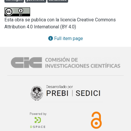
respecto al hormigón control.
strength level, in relation to the control concrete, with 
decreasing strengths as the percentage of replacement 
increases. From the point of view of durability, the concrete 
Esta obra se publica con la licencia Creative Commons
with recycled aggregate showed differences in its 
Attribution 4.0 International (BY 4.0)
behaviour with regard to the control concrete.
Full item page