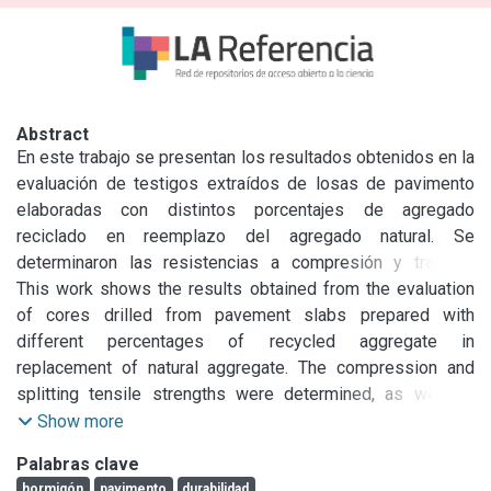
Abstract
En este trabajo se presentan los resultados obtenidos en la 
evaluación de testigos extraídos de losas de pavimento 
elaboradas con distintos porcentajes de agregado 
reciclado en reemplazo del agregado natural. Se 
determinaron las resistencias a compresión y tracción 
indirecta y parámetros vinculados con la durabilidad de los 
This work shows the results obtained from the evaluation 
hormigones tales como absorción, penetración de agua a 
of cores drilled from pavement slabs prepared with 
presión y succión capilar. Los hormigones reciclados 
different percentages of recycled aggregate in 
muestran un comportamiento resistente satisfactorio, con 
replacement of natural aggregate. The compression and 
disminución de las resistencias al incrementarse el 
splitting tensile strengths were determined, as well as 
porcentaje de reemplazo, con relación al hormigón control. 
parameters related with the durability such as water 
Show more
Desde el punto de vista durable el hormigón con agregado 
absorption, water penetration under pressure and capillarity 
Palabras clave
reciclado mostró diferencias de comportamiento con 
suction. The recycled concretes show a satisfactory 
hormigón
pavimento
durabilidad