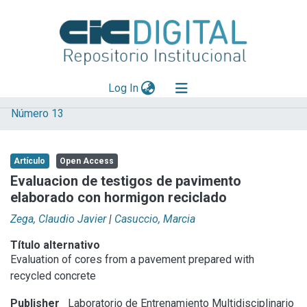
(current)
Log In
Número 13
Explorar
Mas información
Artículo
Open Access
Aportar material
Evaluacion de testigos de pavimento
elaborado con hormigon reciclado
Statistics
Zega, Claudio Javier
|
Casuccio, Marcia
Título alternativo
Evaluation of cores from a pavement prepared with
recycled concrete
Publisher
Laboratorio de Entrenamiento Multidisciplinario