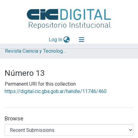
(current)
Log In
Revista Ciencia y Tecnología del Hormigón
Explorar
Mas información
Número 13
Aportar material
Permanent URI for this collection
Statistics
https://digital.cic.gba.gob.ar/handle/11746/460
Browse