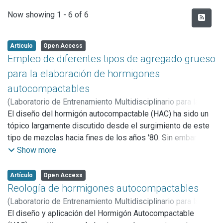
Recent Submissions
Now showing
1 - 6 of 6
Artículo
Open Access
Empleo de diferentes tipos de agregado grueso
para la elaboración de hormigones
autocompactables
(
Laboratorio de Entrenamiento Multidisciplinario para la
Investigación Tecnológica (LEMIT),
El diseño del hormigón autocompactable (HAC) ha sido un
2006
)
Tobes, Juan
Manuel
tópico largamente discutido desde el surgimiento de este
;
López, Anahí
;
Torrijos, María Celeste
;
Gamboa
Alurralde, Guillermina
tipo de mezclas hacia fines de los años '80. Sin embargo
;
Giaccio, Graciela Marta
;
Zerbino, Raúl
muchos estudios restringen sus resultados a los
Show more
materiales utilizados en cada investigación, siendo difícil
su adaptación de modo universal. Dada su extensión
Artículo
Open Access
geográfica, Argentina posee una amplia disponibilidad de
Reología de hormigones autocompactables
agregados para hormigones de diverso origen y
(
Laboratorio de Entrenamiento Multidisciplinario para la
características. En este trabajo ée analizan los criterios de
Investigación Tecnológica (LEMIT),
El diseño y aplicación del Hormigón Autocompactable
2006
)
Zerbino, Raúl
;
diseño y propiedades de HAC preparados con diferentes