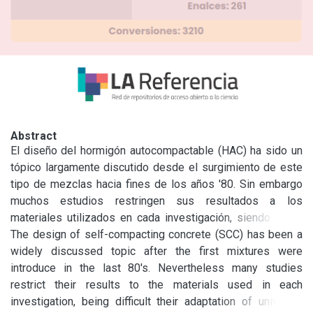
Abstract
El diseño del hormigón autocompactable (HAC) ha sido un 
tópico largamente discutido desde el surgimiento de este 
tipo de mezclas hacia fines de los años '80. Sin embargo 
muchos estudios restringen sus resultados a los 
materiales utilizados en cada investigación, siendo difícil 
su adaptación de modo universal. Dada su extensión 
The design of self-compacting concrete (SCC) has been a 
geográfica, Argentina posee una amplia disponibilidad de 
widely discussed topic after the first mixtures were 
agregados para hormigones de diverso origen y 
introduce in the last 80's. Nevertheless many studies 
características. En este trabajo ée analizan los criterios de 
restrict their results to the materials used in each 
diseño y propiedades de HAC preparados con diferentes 
investigation, being difficult their adaptation of universal 