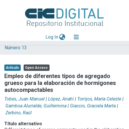
(current)
Log In
Número 13
Explorar
Mas información
Artículo
Open Access
Aportar material
Empleo de diferentes tipos de agregado
grueso para la elaboración de hormigones
Statistics
autocompactables
Tobes, Juan Manuel
|
López, Anahí
|
Torrijos, María Celeste
|
Gamboa Alurralde, Guillermina
|
Giaccio, Graciela Marta
|
Zerbino, Raúl
Título alternativo