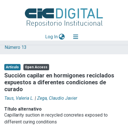
(current)
Log In
Número 13
Explorar
Mas información
Artículo
Open Access
Aportar material
Succión capilar en hormigones reciclados
expuestos a diferentes condiciones de
Statistics
curado
Taus, Valeria L.
|
Zega, Claudio Javier
Título alternativo
Capillarity suction in recycled concretes exposed to
different curing conditions