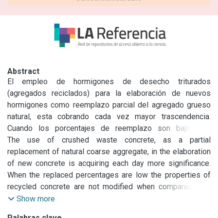
Abstract
El empleo de hormigones de desecho triturados 
(agregados reciclados) para la elaboración de nuevos 
hormigones como reemplazo parcial del agregado grueso 
natural, esta cobrando cada vez mayor trascendencia. 
Cuando los porcentajes de reemplazo son bajos las 
propiedades de los hormigones reciclados no se ven 
The use of crushed waste concrete, as a partial 
modificadas con relación a las de los hormigones 
replacement of natural coarse aggregate, in the elaboration 
convencionales, mientras que para porcentajes superiores 
of new concrete is acquiring each day more significance. 
al 50 % las diferencias comienzan a hacerse más notorias, 
When the replaced percentages are low the properties of 
fundamentalmente en el aspecto durable. En este trabajo 
recycled concrete are not modified when compared with 
se evalúa, por medio del ensayo de succión capilar, la 
conventional concrete, while for higher percentages of 
Show more
influencia del tipo de curado sobre hormigones elaborados 
replacement, 50 % or more, the differences start to be 
Palabras clave