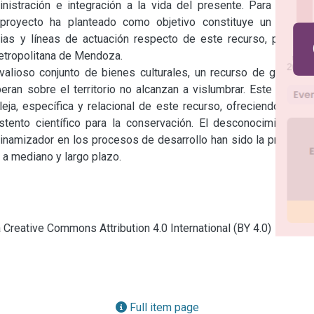
istración e integración a la vida del presente. Para ello el 
 proyecto ha planteado como objetivo constituye un aporte 
egias y líneas de actuación respecto de este recurso, para un 
metropolitana de Mendoza.

lioso conjunto de bienes culturales, un recurso de grandes 
ran sobre el territorio no alcanzan a vislumbrar. Este trabajo 
ja, específica y relacional de este recurso, ofreciendo a los 
tento científico para la conservación. El desconocimiento y 
inamizador en los procesos de desarrollo han sido la principal 
 a mediano y largo plazo.
a Creative Commons Attribution 4.0 International (BY 4.0)
Full item page