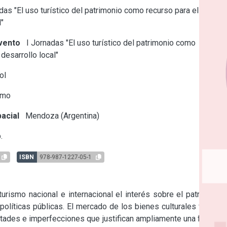
as "El uso turístico del patrimonio como recurso para el
l"
vento
I Jornadas "El uso turístico del patrimonio como
 desarrollo local"
ol
smo
acial
Mendoza (Argentina)
.
ISBN
978-987-1227-05-1
urismo nacional e internacional el interés sobre el patrimonio 
olíticas públicas. El mercado de los bienes culturales físicos 
ultades e imperfecciones que justifican ampliamente una función 