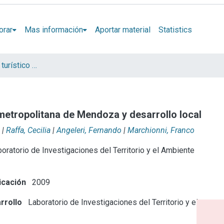
orar
Mas información
Aportar material
Statistics
Jornadas "El uso turístico del patrimonio como recurso para el desarrollo local"
metropolitana de Mendoza y desarrollo local
|
Raffa, Cecilia
|
Angeleri, Fernando
|
Marchionni, Franco
oratorio de Investigaciones del Territorio y el Ambiente
icación
2009
rrollo
Laboratorio de Investigaciones del Territorio y el