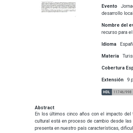
Evento
Jornad
desarrollo loca
Nombre del e
recurso para el
Idioma
Españ
Materia
Turi
Cobertura Esp
Extensión
9 p
HDL
11746/998
Abstract
En los últimos cinco años con el impacto del t
cultural está en proceso de cambio desde las p
presenta en nuestro país características, dific