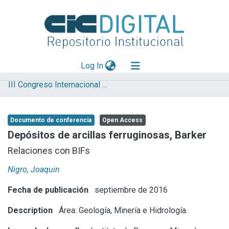
(current)
Log In
III Congreso Internacional de Ciencia y Tecnología
Explorar
Mas información
Documento de conferencia
Open Access
Aportar material
Depósitos de arcillas ferruginosas, Barker
Statistics
Relaciones con BIFs
Nigro, Joaquin
Fecha de publicación
septiembre de 2016
Description
Área: Geología, Minería e Hidrología.