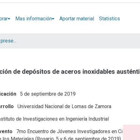
orar
Mas información
Aportar material
Statistics
Artículos, Informes y presentaciones en Congresos
lución de depósitos de aceros inoxidables austént
icación
5 de septiembre de 2019
rrollo
Universidad Nacional de Lomas de Zamora
stituto de Investigaciones en Ingeniería Industrial
vento
7mo Encuentro de Jóvenes Investigadores en Ciencia
e los Materiales (Rosario, 5 y 6 de septiembre de 2019)