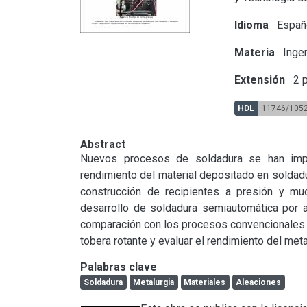
Idioma
Españ
Materia
Ingen
Extensión
2 p
HDL
11746/105
Abstract
Nuevos procesos de soldadura se han imple
rendimiento del material depositado en soldadura 
construcción de recipientes a presión y mu
desarrollo de soldadura semiautomática por a
comparación con los procesos convencionales. El
tobera rotante y evaluar el rendimiento del met
Palabras clave
Soldadura
Metalurgia
Materiales
Aleaciones