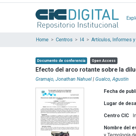
Expl
Home
Centros
I4
Documento de conferencia
Open Access
Efecto del arco rotante sobre la di
Gramajo, Jonathan Nahuel
|
Gualco, Agustín
Fecha de publ
Lugar de desa
Centro CIC
In
Nombre del e
y Tecnología d