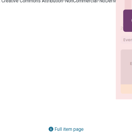
cia Creative Commons Attribution-NonCommercial-NoDerivatives
Full item page