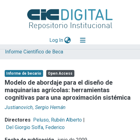
(current)
Log In
Informe Científico de Beca
Explorar
Mas información
Informe de becario
Open Access
Aportar material
Modelo de abordaje para el diseño de
maquinarias agrícolas: herramientas
Statistics
cognitivas para una aproximación sistémica
Justianovich, Sergio Hernán
Directores
Peluso, Rubén Alberto
|
Del Giorgio Solfa, Federico
Fecha de publicación
junio de 2009