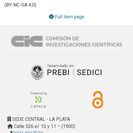
de Centros de Servicios que mantienen vínculos con el 
entrepreneurs Value Chain of Agricultural Machinery July 9 
(BY-NC-SA 4.0)
sector.
and Researchers at INTA, INTI, and technical centers 
Services with ties to the industry.
Full item page
SEDE CENTRAL - LA PLATA
Calle 526 e/ 10 y 11 – (1900)