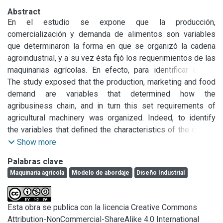
Abstract
En el estudio se expone que la producción, 
comercialización y demanda de alimentos son variables 
que determinaron la forma en que se organizó la cadena 
agroindustrial, y a su vez ésta fijó los requerimientos de las 
maquinarias agrícolas. En efecto, para identificar cuáles 
fueron las variables que definieron las características del 
The study exposed that the production, marketing and food 
actual parque de máquinas se describe la evolución de los 
demand are variables that determined how the 
diferentes modelos agrícolas. Paralelamente se propone 
agribusiness chain, and in turn this set requirements of 
un conjunto de herramientas cognitivas que permiten 
agricultural machinery was organized. Indeed, to identify 
sistematizar el proceso de abordaje de diseño de este tipo 
the variables that defined the characteristics of the current 
de productos. De este modo, la investigación proporciona 
evolution of machines of different farming models were 
Show more
información para el desarrollo de futuras maquinarias. Por 
described. A parallel set of cognitive tools to systematize 
Palabras clave
tratarse de una investigación cualitativa y exploratoria, se 
the process of addressing design these products is 
Maquinaria agrícola
Modelo de abordaje
Diseño Industrial
ha tomado como población de estudio a Diseñadores 
proposed. Thus, research provides information for the 
Industriales especializados en su desarrollo, a 
development of future machines. Being a qualitative and 
empresarios de la Cadena de Valor de Maquinaria Agrícola 
exploratory research, is taken as the study population for 
Esta obra se publica con la licencia Creative Commons
de 9 de Julio y a Investigadores del INTA, INTI, y técnicos 
Designers specialized industrial in development, 
Attribution-NonCommercial-ShareAlike 4.0 International