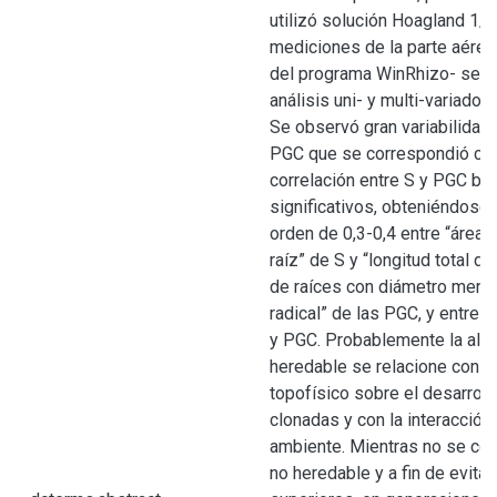
utilizó solución Hoagland 1/2
mediciones de la parte aérea 
del programa WinRhizo- se s
análisis uni- y multi-variados
Se observó gran variabilidad 
PGC que se correspondió con
correlación entre S y PGC ba
significativos, obteniéndose 
orden de 0,3-0,4 entre “área 
raíz” de S y “longitud total de
de raíces con diámetro meno
radical” de las PGC, y entre 
y PGC. Probablemente la alta
heredable se relacione con u
topofísico sobre el desarroll
clonadas y con la interacción
ambiente. Mientras no se cont
no heredable y a fin de evita