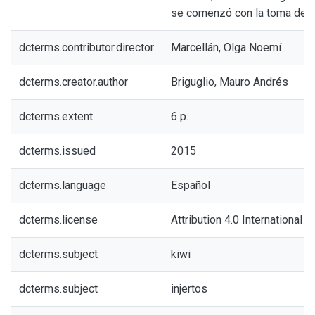
se comenzó con la toma de d
dcterms.contributor.director
Marcellán, Olga Noemí
dcterms.creator.author
Briguglio, Mauro Andrés
dcterms.extent
6 p.
dcterms.issued
2015
dcterms.language
Español
dcterms.license
Attribution 4.0 International (
dcterms.subject
kiwi
dcterms.subject
injertos