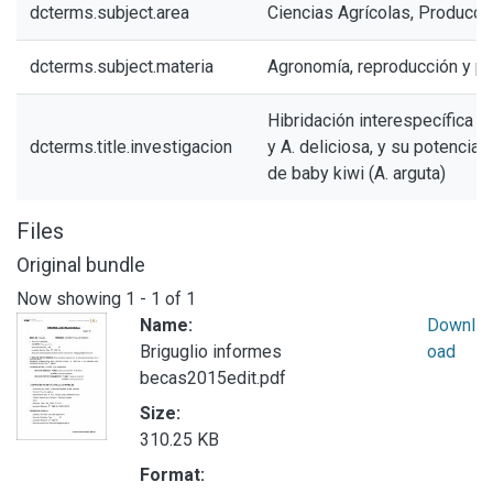
dcterms.subject.area
Ciencias Agrícolas, Producci
dcterms.subject.materia
Agronomía, reproducción y pr
Hibridación interespecífica en
dcterms.title.investigacion
y A. deliciosa, y su potencial
de baby kiwi (A. arguta)
Files
Original bundle
Now showing
1 - 1 of 1
Name:
Downl
Briguglio informes
oad
becas2015edit.pdf
Size:
310.25 KB
Format: