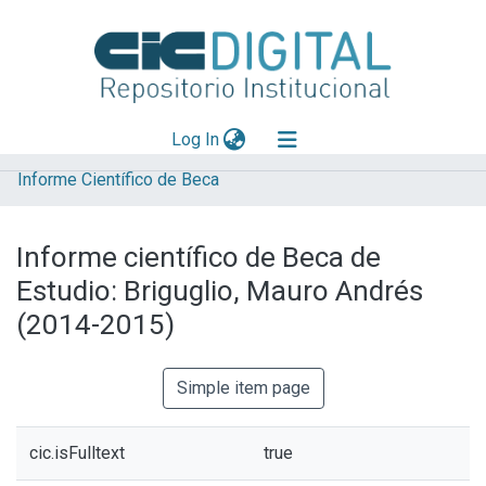
(current)
Log In
Informe Científico de Beca
Explorar
Mas información
Informe científico de Beca de
Aportar material
Estudio: Briguglio, Mauro Andrés
Statistics
(2014-2015)
Simple item page
cic.isFulltext
true