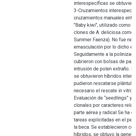
interespecíficas se obtuviero
3-Cruzamientos interespecífi
cruzamientos manuales entre 
"Baby kiwi", utilizado como h
clones de A. deliciosa como
Summer Faenza). No fue nece
emasculación por lo dicho en 
Seguidamente a la polinizació
cubrieron con bolsas de papel,
intrusión de polen extraño. E
se obtuvieron híbridos intere
pudieron rescatarse plántula
necesario el rescate in vitro
Evaluación de “seedlings” y 
clonales por caracteres relac
parte aérea y radical Se ha 
tareas explicitadas en el ped
la beca. Se establecieron con
híbridos, se obtuvo la genera