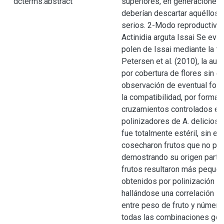
dcterms.abstract
superiores, en generaciones
deberían descartar aquéllos 
serios. 2-Modo reproductivo 
Actinidia arguta Issai Se eval
polen de Issai mediante la té
Petersen et al. (2010), la auto
por cobertura de flores sin e
observación de eventual form
la compatibilidad, por formac
cruzamientos controlados ent
polinizadores de A. deliciosa.
fue totalmente estéril, sin e
cosecharon frutos que no po
demostrando su origen parte
frutos resultaron más peque
obtenidos por polinización arti
hallándose una correlación sig
entre peso de fruto y número
todas las combinaciones gen