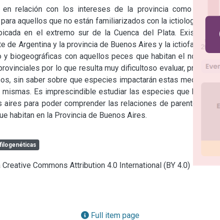
 en relación con los intereses de la provincia como vengo 
ara aquellos que no están familiarizados con la ictiología, que 
icada en el extremo sur de la Cuenca del Plata. Existe una 
e de Argentina y la provincia de Buenos Aires y la ictiofauna de 
 y biogeográficas con aquellos peces que habitan el norte de 
ovinciales por lo que resulta muy dificultoso evaluar, proteger 
os, sin saber sobre que especies impactarán estas medidas y 
s mismas. Es imprescindible estudiar las especies que habitan 
s aires para poder comprender las relaciones de parentesco e 
que habitan en la Provincia de Buenos Aires.
filogenéticas
a Creative Commons Attribution 4.0 International (BY 4.0)
Full item page