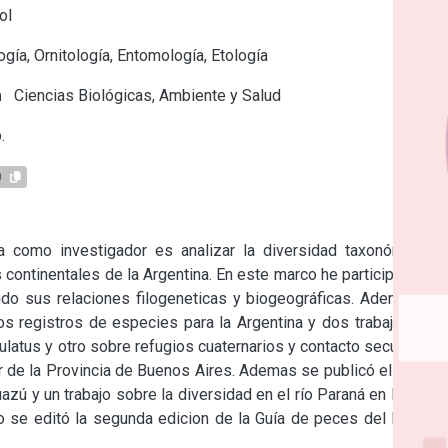
ol
gía, Ornitología, Entomología, Etología
a
Ciencias Biológicas, Ambiente y Salud
.
0
a como investigador es analizar la diversidad taxonómica y 
continentales de la Argentina. En este marco he participado en 
do sus relaciones filogeneticas y biogeográficas. Ademas he 
os registros de especies para la Argentina y dos trabajos uno 
atus y otro sobre refugios cuaternarios y contacto secundario 
r de la Provincia de Buenos Aires. Ademas se publicó el primer 
ú y un trabajo sobre la diversidad en el río Paraná en la zona 
mo se editó la segunda edicion de la Guía de peces del Parque 