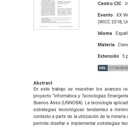
Centro CIC
In
Evento
XX Wo
(WICC 2018, Un
Idioma
Españ
Materia
Cienc
Extensión
5 p
HDL
11746/854
Abstract
En este trabajo se muestran los avances rea
proyecto “Informática y Tecnologías Emergentes
Buenos Aires (UNNOBA). La tecnología aplicada
estrategias tecnológicas tendientes a minimi
contexto a partir de la utilización de la minerí
permite diseñar e implementar estrategias tecn