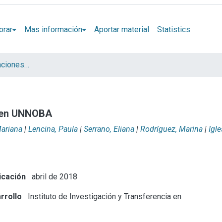
orar
Mas información
Aportar material
Statistics
Artículos y presentaciones en Congresos
n en UNNOBA
ariana
|
Lencina, Paula
|
Serrano, Eliana
|
Rodríguez, Marina
|
Igle
icación
abril de 2018
rrollo
Instituto de Investigación y Transferencia en