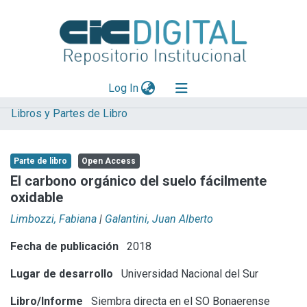
(current)
Log In
Libros y Partes de Libro
Explorar
Mas información
Parte de libro
Open Access
Aportar material
El carbono orgánico del suelo fácilmente
oxidable
Statistics
Limbozzi, Fabiana
|
Galantini, Juan Alberto
Fecha de publicación
2018
Lugar de desarrollo
Universidad Nacional del Sur
Libro/Informe
Siembra directa en el SO Bonaerense