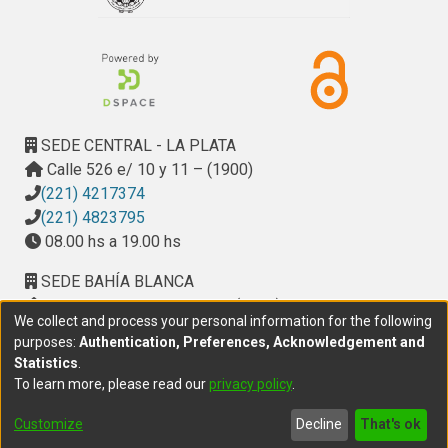
SEDE CENTRAL - LA PLATA
Calle 526 e/ 10 y 11 – (1900)
(221) 4217374
(221) 4823795
08.00 hs a 19.00 hs
SEDE BAHÍA BLANCA
Calle Ciudad de Cali 320 – (8000). Universidad
We collect and process your personal information for the following
Provincial del Sudoeste (UPSO)
purposes:
Authentication, Preferences, Acknowledgement and
(291) 459 2550
, interno 147
Statistics
.
10.00 h a 14.00 h
To learn more, please read our
privacy policy
.
delegacion.bahia@cic.gba.gob.ar
Customize
Decline
That's ok