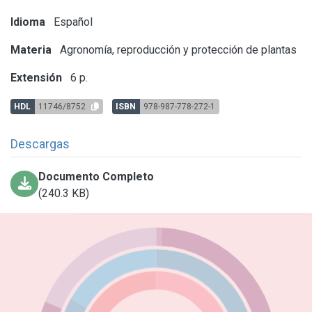
Idioma
Español
Materia
Agronomía, reproducción y protección de plantas
Extensión
6 p.
HDL
11746/8752
ISBN
978-987-778-272-1
Descargas
Documento Completo
(240.3 KB)