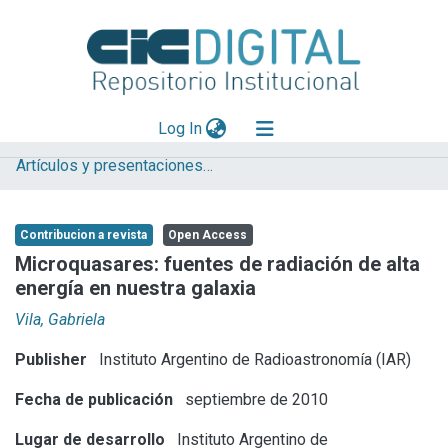
(current)
Log In
Artículos y presentaciones en Congresos
Explorar
Mas información
Contribucion a revista
Open Access
Aportar material
Microquasares: fuentes de radiación de alta
energía en nuestra galaxia
Statistics
Vila, Gabriela
Publisher
Instituto Argentino de Radioastronomía (IAR)
Fecha de publicación
septiembre de 2010
Lugar de desarrollo
Instituto Argentino de