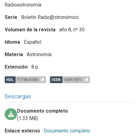
Radioastronomía
Serie
Boletín Radio@stronómico
Volumen de la revista
año 8, nº 30
Idioma
Español
Materia
Astronomía
Extensión
8 p.
HDL
11746/5356
ISSN
1669-7871
Descargas
Documento completo
(1.33 MB)
Enlace externo
Documento completo