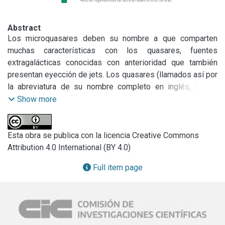
Abstract
Los microquasares deben su nombre a que comparten 
muchas características con los quasares, fuentes 
extragalácticas conocidas con anterioridad que también 
presentan eyección de jets. Los quasares (llamados así por 
la abreviatura de su nombre completo en inglés, quasi-
stellar radio sources, fuentes de radio cuasi-estelares) son 
Show more
núcleos de galaxias donde existe un agujero negro 
supermasivo, que acreta materia del medio interestelar y 
es capaz de lanzar jets que se propagan por distancias de 
Esta obra se publica con la licencia Creative Commons
millones de años luz. Los quasares perteneces a un tipo 
Attribution 4.0 International (BY 4.0)
más general de núcleos galácticos, los llamados núcleos 
Full item page
activos de galaxias (AGN, Active Galactic Nuclei). Los 
microquasares parecen ser entonces versiones en 
pequeña escala de los quasares.