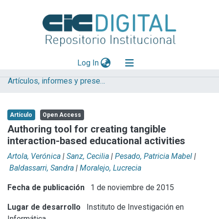
(current)
Log In
Artículos, informes y presentaciones en Congresos
Explorar
Mas información
Artículo
Open Access
Aportar material
Authoring tool for creating tangible
interaction-based educational activities
Statistics
Artola, Verónica
|
Sanz, Cecilia
|
Pesado, Patricia Mabel
|
Baldassarri, Sandra
|
Moralejo, Lucrecia
Fecha de publicación
1 de noviembre de 2015
Lugar de desarrollo
Instituto de Investigación en
Informática