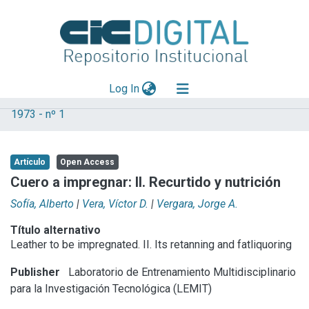
(current)
Log In
1973 - nº 1
Explorar
Mas información
Artículo
Open Access
Aportar material
Cuero a impregnar: II. Recurtido y nutrición
Statistics
Sofía, Alberto
|
Vera, Víctor D.
|
Vergara, Jorge A.
Título alternativo
Leather to be impregnated. II. Its retanning and fatliquoring
Publisher
Laboratorio de Entrenamiento Multidisciplinario
para la Investigación Tecnológica (LEMIT)