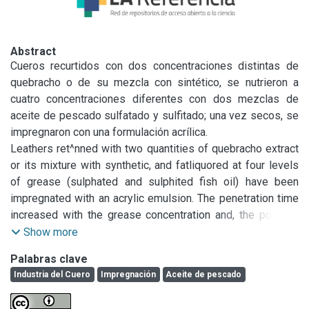
Abstract
Cueros recurtidos con dos concentraciones distintas de 
quebracho o de su mezcla con sintético, se nutrieron a 
cuatro concentraciones diferentes con dos mezclas de 
aceite de pescado sulfatado y sulfitado; una vez secos, se 
impregnaron con una formulación acrílica.

EL tiempo necesario para que el impregnante penetré 
Leathers ret^nned with two quantities of quebracho extract 
totalmente, aumentó con la cantidad de grasa empleada en 
or its mixture with synthetic, and fatliquored at four levels 
su nutrición (fue máximo en los cueros nutridos con 7 % 
of grease (sulphated and sulphited fish oil) have been 
grasa) La firmeza de flor (break) difiere según se considere 
impregnated with an acrylic emulsion. The penetration time 
el tenor de grasa, la cantidad aplicada de impregnante, y si 
increased with the grease concentration and, the polymer 
se ha sometido el cuero a una serie de flexiones repetidas. 
depth of penetration into the leather reached a maximun in 
Show more
El factor impregnación interactuó con otros factores para 
those leathers fatliquored with 7 $ grease.

Palabras clave
color y rigidez del cuero.
The grain break changed according to the grease quantity; 
Industria del Cuero
Impregnación
Aceite de pescado
the amount of impregnating emulsion applied and after 
submitting the leather to a flexing test. Impregnation has 